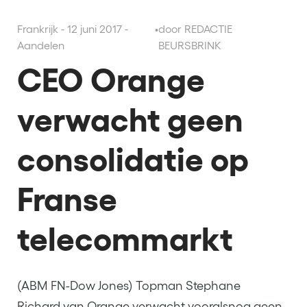
Frankrijk - 12 juni 2017 -
•
door REDACTIE
Aandelen
BEURSBRINK
CEO Orange
verwacht geen
consolidatie op
Franse
telecommarkt
(ABM FN-Dow Jones) Topman Stephane
Richard van Orange verwacht vooralsnog geen