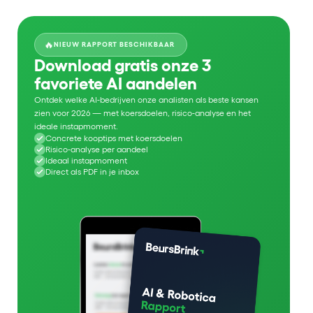
🔥
NIEUW RAPPORT BESCHIKBAAR
Download gratis onze 3
favoriete AI aandelen
Ontdek welke AI-bedrijven onze analisten als beste kansen
zien voor 2026 — met koersdoelen, risico-analyse en het
ideale instapmoment.
Concrete kooptips met koersdoelen
Risico-analyse per aandeel
Ideaal instapmoment
Direct als PDF in je inbox