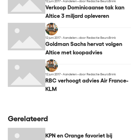
12 juni 2017 - Aandelen
•
door Redactie BeursBrink
Verkoop Dominicaanse tak kan
Altice 3 miljard opleveren
12 juni 2017 - Aandelen
•
door Redactie BeursBrink
Goldman Sachs hervat volgen
Altice met koopadvies
12 juni 2017 - Aandelen
•
door Redactie BeursBrink
RBC verhoogt advies Air France-
KLM
Gerelateerd
KPN en Orange favoriet bij