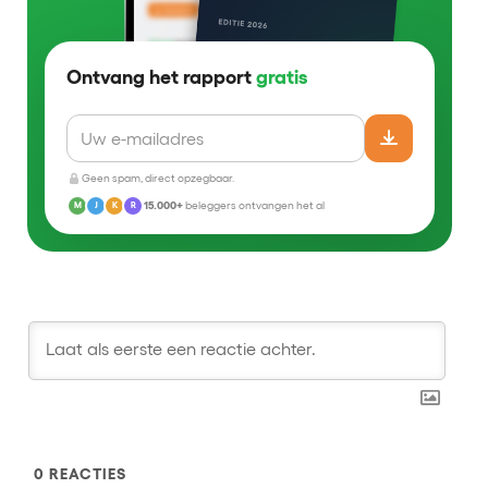
Ontvang het rapport
gratis
Geen spam, direct opzegbaar.
15.000+
beleggers ontvangen het al
M
J
K
R
0
REACTIES