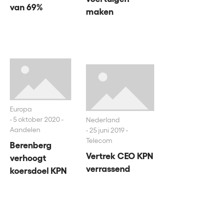
van 69%
maken
Europa
5 oktober 2020 -
Nederland
Aandelen
25 juni 2019 -
Telecom
Berenberg
Vertrek CEO KPN
verhoogt
verrassend
koersdoel KPN