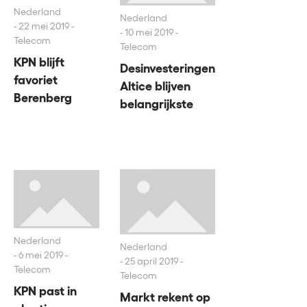
Nederland
Nederland
22 mei 2019 -
10 mei 2019 -
Telecom
Telecom
KPN blijft
Desinvesteringen
favoriet
Altice blijven
Berenberg
belangrijkste
Nederland
Nederland
6 mei 2019 -
25 april 2019 -
Telecom
Telecom
KPN past in
Markt rekent op