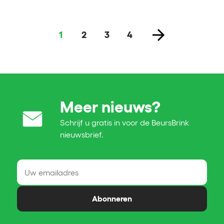
1
2
3
4
Meer nieuws?
Schrijf u gratis in voor de BeursBrink
nieuwsbrief.
Abonneren