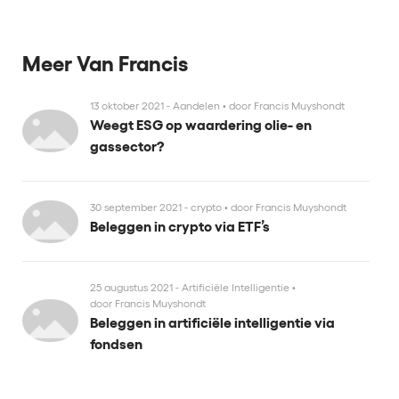
Meer Van Francis
13 oktober 2021 - Aandelen
•
door Francis Muyshondt
Weegt ESG op waardering olie- en
gassector?
30 september 2021 - crypto
•
door Francis Muyshondt
Beleggen in crypto via ETF’s
25 augustus 2021 - Artificiële Intelligentie
•
door Francis Muyshondt
Beleggen in artificiële intelligentie via
fondsen