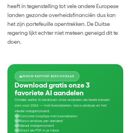
heeft in tegenstelling tot vele andere Europese
landen gezonde overheidsfinanciën dus kan
het zijn portefeuille opentrekken. De Duitse
regering lijkt echter niet meteen geneigd dit te
doen.
🔥
NIEUW RAPPORT BESCHIKBAAR
Download gratis onze 3
favoriete AI aandelen
Ontdek welke AI-bedrijven onze analisten als beste kansen
zien voor 2026 — met koersdoelen, risico-analyse en het
ideale instapmoment.
Concrete kooptips met koersdoelen
Risico-analyse per aandeel
Ideaal instapmoment
Direct als PDF in je inbox