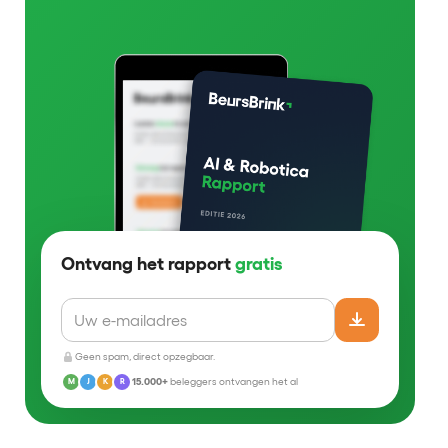
Ontvang het rapport
gratis
Geen spam, direct opzegbaar.
15.000+
beleggers ontvangen het al
M
J
K
R