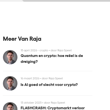
Meer Van Raja
15 april 2026 - crypto
•
door Raja Speet
Quantum en crypto: hoe reëel is de
dreiging?
16 maart 2026
•
door Raja Speet
Is AI goed of slecht voor crypto?
13 oktober 2025
•
door Raja Speet
FLASHCRASH: Cryptomarkt verloor