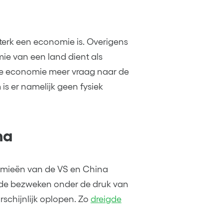
sterk een economie is. Overigens
ie van een land dient als
re economie meer vraag naar de
 is er namelijk geen fysiek
na
omieën van de VS en China
eide bezweken onder de druk van
schijnlijk oplopen. Zo
dreigde