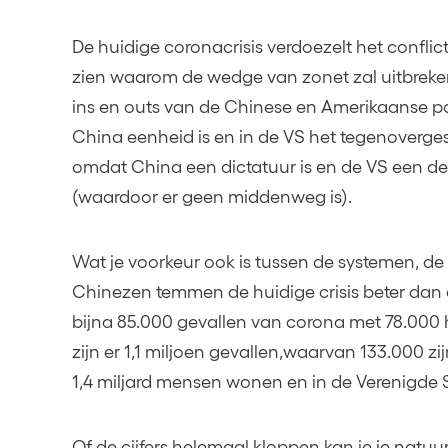
De huidige coronacrisis verdoezelt het conflict
zien waarom de wedge van zonet zal uitbreke
ins en outs van de Chinese en Amerikaanse polit
China eenheid is en in de VS het tegenovergeste
omdat China een dictatuur is en de VS een de
(waardoor er geen middenweg is).
Wat je voorkeur ook is tussen de systemen, de c
Chinezen temmen de huidige crisis beter dan 
bijna 85.000 gevallen van corona met 78.000 h
zijn er 1,1 miljoen gevallen,waarvan 133.000 zijn
1,4 miljard mensen wonen en in de Verenigde S
Of de cijfers helemaal kloppen kan je je natuur