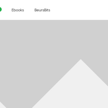
Ebooks
BeursBits