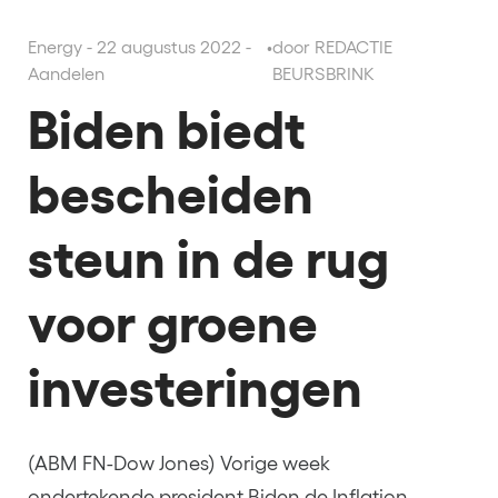
Energy - 22 augustus 2022 -
•
door REDACTIE
Aandelen
BEURSBRINK
Biden biedt
bescheiden
steun in de rug
voor groene
investeringen
(ABM FN-Dow Jones) Vorige week
ondertekende president Biden de Inflation