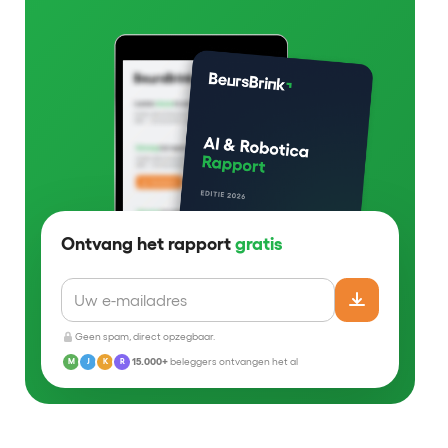
Ontvang het rapport
gratis
Geen spam, direct opzegbaar.
15.000+
beleggers ontvangen het al
M
J
K
R