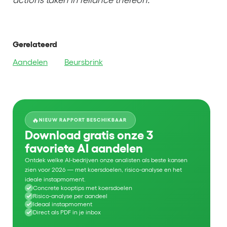
Gerelateerd
Aandelen
Beursbrink
🔥
NIEUW RAPPORT BESCHIKBAAR
Download gratis onze 3
favoriete AI aandelen
Ontdek welke AI-bedrijven onze analisten als beste kansen
zien voor 2026 — met koersdoelen, risico-analyse en het
ideale instapmoment.
Concrete kooptips met koersdoelen
Risico-analyse per aandeel
Ideaal instapmoment
Direct als PDF in je inbox