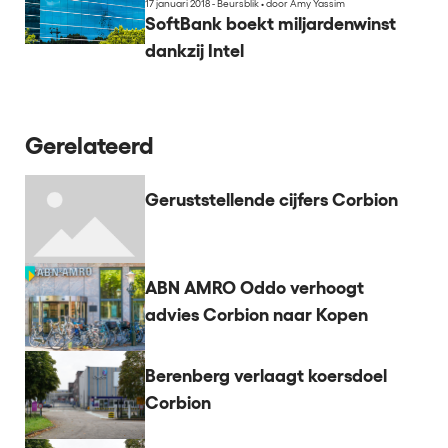
17 januari 2018 - Beursblik
•
door Amy Yassim
SoftBank boekt miljardenwinst
dankzij Intel
Gerelateerd
Geruststellende cijfers Corbion
ABN AMRO Oddo verhoogt
advies Corbion naar Kopen
Berenberg verlaagt koersdoel
Corbion