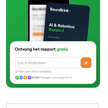
Ontvang het rapport
gratis
Geen spam, direct opzegbaar.
15.000+
beleggers ontvangen het al
M
J
K
R