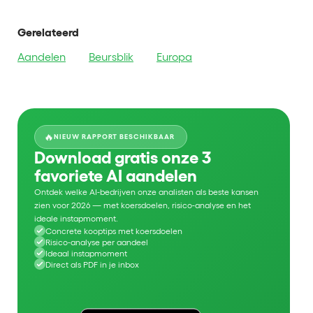
Gerelateerd
Aandelen
Beursblik
Europa
🔥
NIEUW RAPPORT BESCHIKBAAR
Download gratis onze 3
favoriete AI aandelen
Ontdek welke AI-bedrijven onze analisten als beste kansen
zien voor 2026 — met koersdoelen, risico-analyse en het
ideale instapmoment.
Concrete kooptips met koersdoelen
Risico-analyse per aandeel
Ideaal instapmoment
Direct als PDF in je inbox