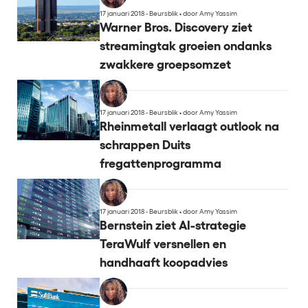
17 januari 2018 - Beursblik
•
door Amy Yassim
Warner Bros. Discovery ziet
streamingtak groeien ondanks
zwakkere groepsomzet
17 januari 2018 - Beursblik
•
door Amy Yassim
Rheinmetall verlaagt outlook na
schrappen Duits
fregattenprogramma
17 januari 2018 - Beursblik
•
door Amy Yassim
Bernstein ziet AI-strategie
TeraWulf versnellen en
handhaaft koopadvies