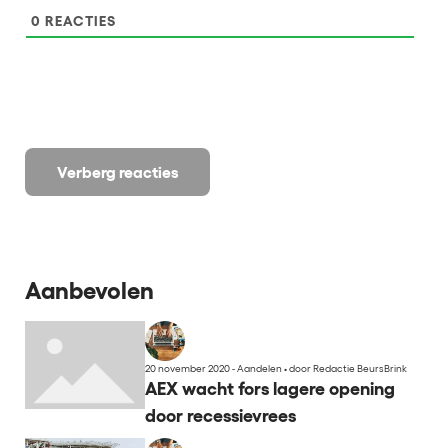
0
REACTIES
Verberg reacties
Aanbevolen
20 november 2020 - Aandelen
•
door Redactie BeursBrink
AEX wacht fors lagere opening
door recessievrees