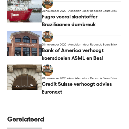
20 november 2020 - Aandelen
•
door Redactie BeursBrink
Fugro vooral slachtoffer
Braziliaanse dambreuk
20 november 2020 - Aandelen
•
door Redactie BeursBrink
Bank of America verhoogt
koersdoelen ASML en Besi
20 november 2020 - Aandelen
•
door Redactie BeursBrink
Credit Suisse verhoogt advies
Euronext
Gerelateerd