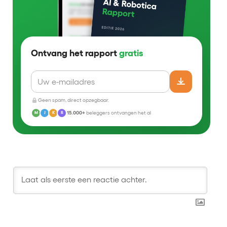
Ontvang het rapport
gratis
Geen spam, direct opzegbaar.
15.000+
beleggers ontvangen het al
M
J
K
R