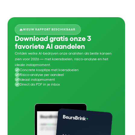
🔥
NIEUW RAPPORT BESCHIKBAAR
Download gratis onze 3
favoriete AI aandelen
Ontdek welke AI-bedrijven onze analisten als beste kansen
zien voor 2026 — met koersdoelen, risico-analyse en het
ideale instapmoment.
Concrete kooptips met koersdoelen
Risico-analyse per aandeel
Ideaal instapmoment
Direct als PDF in je inbox