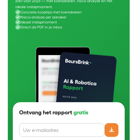
zien voor 2026 — met koersdoelen, risico-analyse en het
ideale instapmoment.
Concrete kooptips met koersdoelen
Risico-analyse per aandeel
Ideaal instapmoment
Direct als PDF in je inbox
Ontvang het rapport
gratis