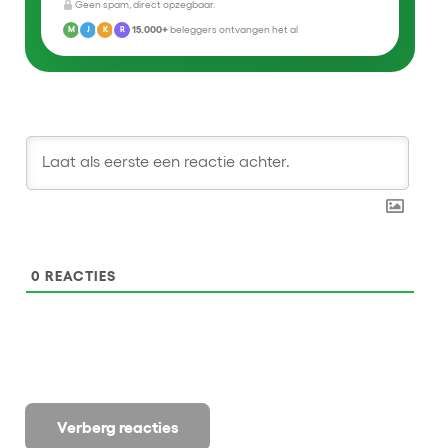
Geen spam, direct opzegbaar.
15.000+
beleggers ontvangen het al
M
J
K
R
0
REACTIES
Verberg reacties