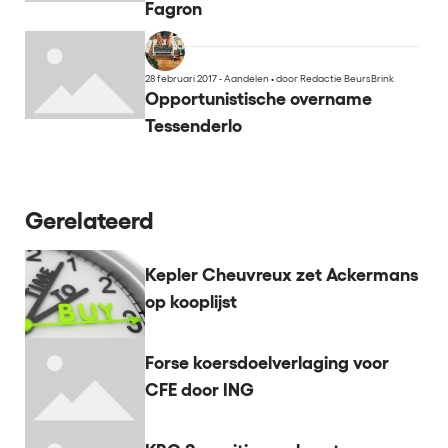
Fagron
28 februari 2017 - Aandelen
•
door Redactie BeursBrink
Opportunistische overname
Tessenderlo
Gerelateerd
Kepler Cheuvreux zet Ackermans
op kooplijst
Forse koersdoelverlaging voor
CFE door ING