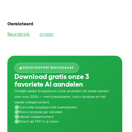
Gerelateerd
Beursbrink
crypto
🔥
NIEUW RAPPORT BESCHIKBAAR
Download gratis onze 3
favoriete AI aandelen
Ontdek welke AI-bedrijven onze analisten als beste kansen
zien voor 2026 — met koersdoelen, risico-analyse en het
ideale instapmoment.
Concrete kooptips met koersdoelen
Risico-analyse per aandeel
Ideaal instapmoment
Direct als PDF in je inbox