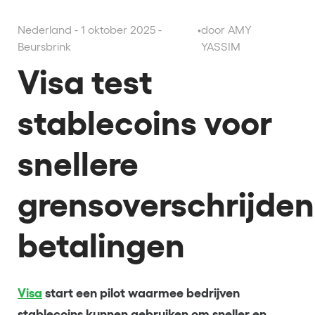
Nederland - 1 oktober 2025 -
•
door AMY
Beursbrink
YASSIM
Visa test
stablecoins voor
snellere
grensoverschrijde
betalingen
Visa
start een pilot waarmee bedrijven
stablecoins kunnen gebruiken om sneller en