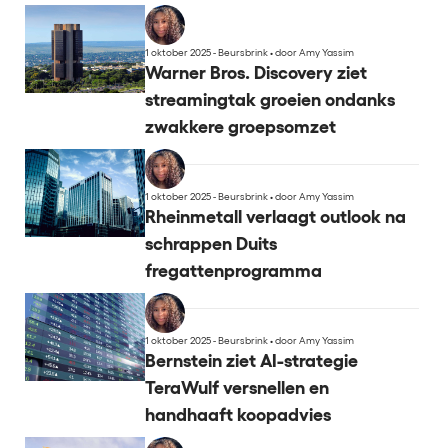
1 oktober 2025 - Beursbrink
•
door Amy Yassim
Warner Bros. Discovery ziet
streamingtak groeien ondanks
zwakkere groepsomzet
1 oktober 2025 - Beursbrink
•
door Amy Yassim
Rheinmetall verlaagt outlook na
schrappen Duits
fregattenprogramma
1 oktober 2025 - Beursbrink
•
door Amy Yassim
Bernstein ziet AI-strategie
TeraWulf versnellen en
handhaaft koopadvies