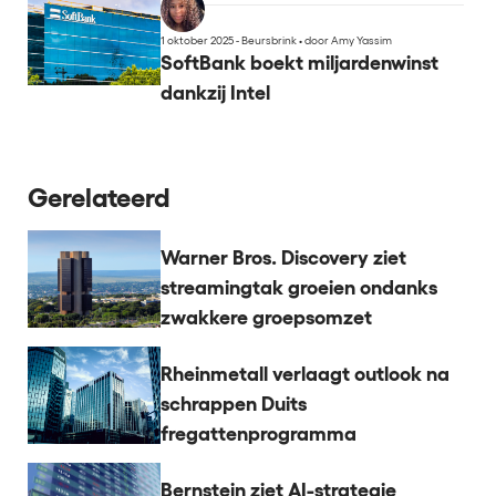
1 oktober 2025 - Beursbrink
•
door Amy Yassim
SoftBank boekt miljardenwinst
dankzij Intel
Gerelateerd
Warner Bros. Discovery ziet
streamingtak groeien ondanks
zwakkere groepsomzet
Rheinmetall verlaagt outlook na
schrappen Duits
fregattenprogramma
Bernstein ziet AI-strategie