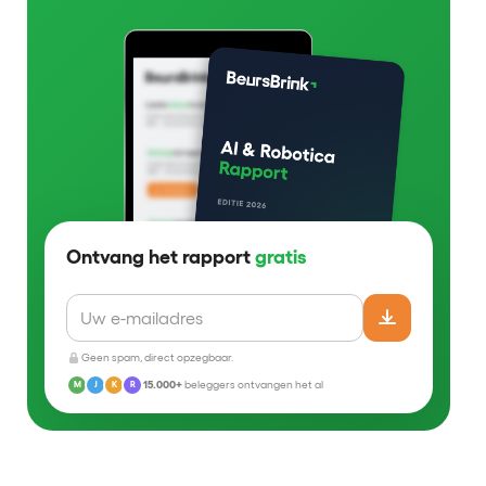
Ontvang het rapport
gratis
Geen spam, direct opzegbaar.
15.000+
beleggers ontvangen het al
M
J
K
R