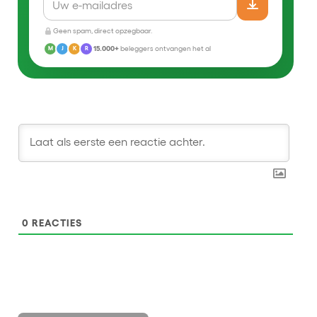
Geen spam, direct opzegbaar.
15.000+
beleggers ontvangen het al
M
J
K
R
0
REACTIES