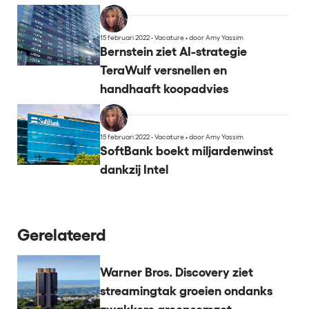
15 februari 2022 - Vacature
•
door Amy Yassim
Bernstein ziet AI-strategie
TeraWulf versnellen en
handhaaft koopadvies
15 februari 2022 - Vacature
•
door Amy Yassim
SoftBank boekt miljardenwinst
dankzij Intel
Gerelateerd
Warner Bros. Discovery ziet
streamingtak groeien ondanks