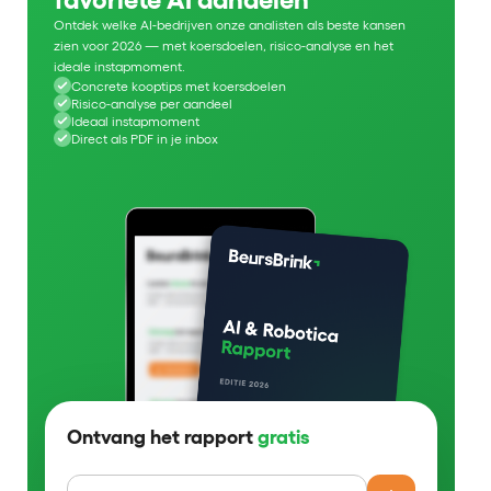
Ontdek welke AI-bedrijven onze analisten als beste kansen
zien voor 2026 — met koersdoelen, risico-analyse en het
ideale instapmoment.
Concrete kooptips met koersdoelen
Risico-analyse per aandeel
Ideaal instapmoment
Direct als PDF in je inbox
Ontvang het rapport
gratis