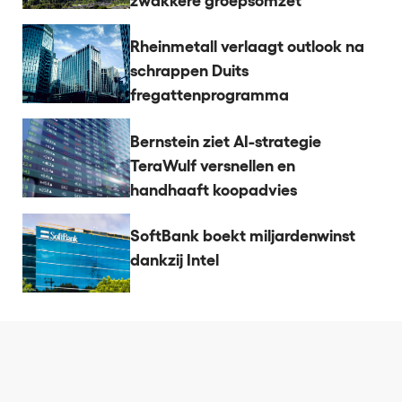
zwakkere groepsomzet
Rheinmetall verlaagt outlook na
schrappen Duits
fregattenprogramma
Bernstein ziet AI-strategie
TeraWulf versnellen en
handhaaft koopadvies
SoftBank boekt miljardenwinst
dankzij Intel