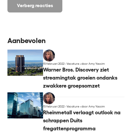
Verberg reacties
Aanbevolen
15 februari 2022 - Vacature
•
door Amy Yassim
Warner Bros. Discovery ziet
streamingtak groeien ondanks
zwakkere groepsomzet
15 februari 2022 - Vacature
•
door Amy Yassim
Rheinmetall verlaagt outlook na
schrappen Duits
fregattenprogramma