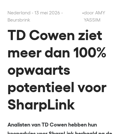
Nederland - 13 mei 2026 -
•
door AMY
Beursbrink
YASSIM
TD Cowen ziet
meer dan 100%
opwaarts
potentieel voor
SharpLink
Analisten van TD Cowen hebben hun
koopadvies voor SharpLink herhaald na de