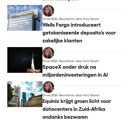
13 mei 2026 - Beursbrink
•
door Amy Yassim
Wells Fargo introduceert
getokeniseerde deposito’s voor
zakelijke klanten
13 mei 2026 - Beursbrink
•
door Amy Yassim
SpaceX onder druk na
miljardeninvesteringen in AI
13 mei 2026 - Beursbrink
•
door Amy Yassim
Equinix krijgt groen licht voor
datacenters in Zuid-Afrika
ondanks bezwaren