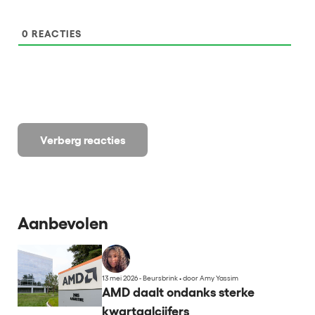
0
REACTIES
Verberg reacties
Aanbevolen
13 mei 2026 - Beursbrink
•
door Amy Yassim
AMD daalt ondanks sterke
kwartaalcijfers