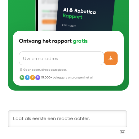
Ontvang het rapport
gratis
Geen spam, direct opzegbaar.
15.000+
beleggers ontvangen het al
M
J
K
R