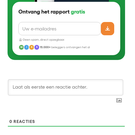
Ontvang het rapport
gratis
Geen spam, direct opzegbaar.
15.000+
beleggers ontvangen het al
M
J
K
R
0
REACTIES