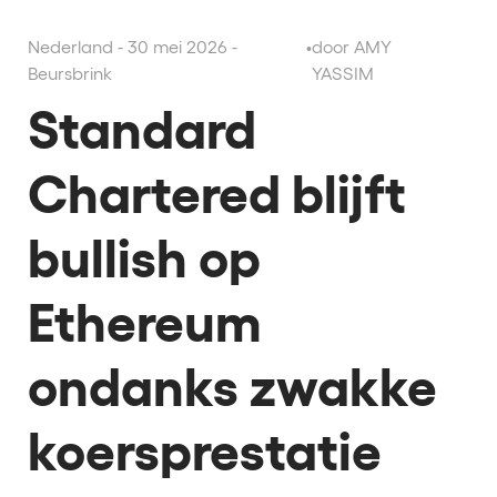
Nederland - 30 mei 2026 -
•
door AMY
Beursbrink
YASSIM
Standard
Chartered blijft
bullish op
Ethereum
ondanks zwakke
koersprestatie