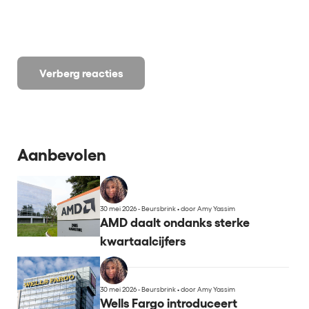
Verberg reacties
Aanbevolen
30 mei 2026 - Beursbrink
•
door Amy Yassim
AMD daalt ondanks sterke
kwartaalcijfers
30 mei 2026 - Beursbrink
•
door Amy Yassim
Wells Fargo introduceert