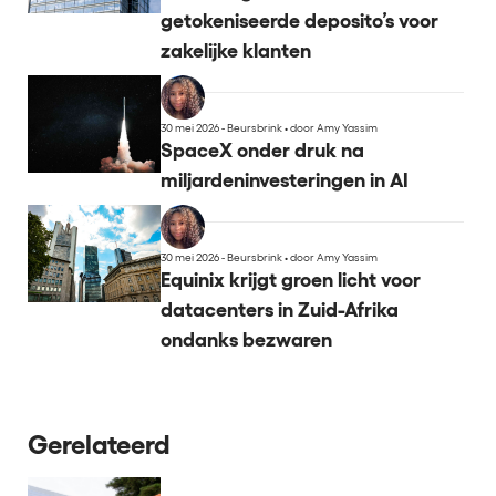
getokeniseerde deposito’s voor
zakelijke klanten
30 mei 2026 - Beursbrink
•
door Amy Yassim
SpaceX onder druk na
miljardeninvesteringen in AI
30 mei 2026 - Beursbrink
•
door Amy Yassim
Equinix krijgt groen licht voor
datacenters in Zuid-Afrika
ondanks bezwaren
Gerelateerd