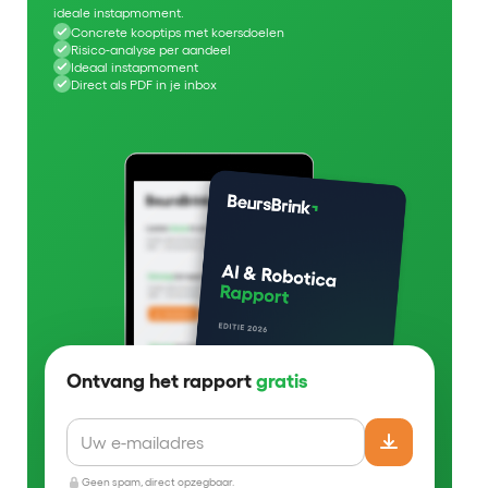
ideale instapmoment.
Concrete kooptips met koersdoelen
Risico-analyse per aandeel
Ideaal instapmoment
Direct als PDF in je inbox
Ontvang het rapport
gratis
Geen spam, direct opzegbaar.