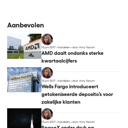
Aanbevolen
13 juni 2017 - Aandelen
•
door Amy Yassim
AMD daalt ondanks sterke
kwartaalcijfers
13 juni 2017 - Aandelen
•
door Amy Yassim
Wells Fargo introduceert
getokeniseerde deposito’s voor
zakelijke klanten
13 juni 2017 - Aandelen
•
door Amy Yassim
SpaceX onder druk na