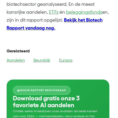
biotechsector geanalyseerd. En de meest
kansrijke aandelen,
ETFs
én
beleggingsfonds
en,
zijn in dit rapport opgelijst.
Bekijk het Biotech
Rapport vandaag nog.
Gerelateerd
Aandelen
Beursblik
Europa
🔥
NIEUW RAPPORT BESCHIKBAAR
Download gratis onze 3
favoriete AI aandelen
Ontdek welke AI-bedrijven onze analisten als beste kansen
zien voor 2026 — met koersdoelen, risico-analyse en het