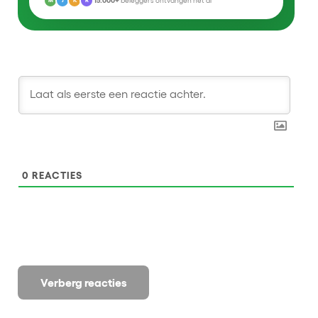
15.000+
beleggers ontvangen het al
M
J
K
R
0
REACTIES
Verberg reacties