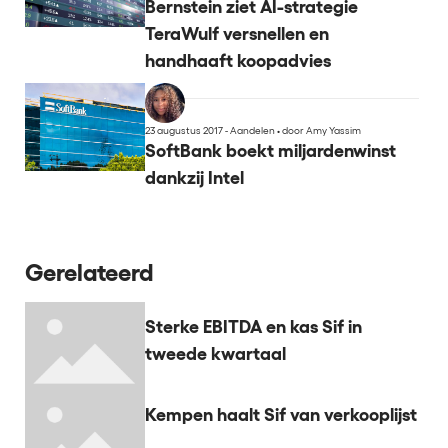
Bernstein ziet AI-strategie
TeraWulf versnellen en
handhaaft koopadvies
23 augustus 2017 - Aandelen
•
door Amy Yassim
SoftBank boekt miljardenwinst
dankzij Intel
Gerelateerd
Sterke EBITDA en kas Sif in
tweede kwartaal
Kempen haalt Sif van verkooplijst