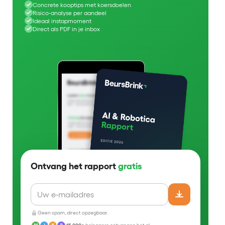
Concrete kooptips met koersdoelen
Risico-analyse per aandeel
Ideaal instapmoment
Direct als PDF in je inbox
Ontvang het rapport
gratis
Geen spam, direct opzegbaar.