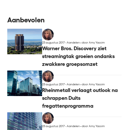
Aanbevolen
23 augustus 2017 - Aandelen
•
door Amy Yassim
Warner Bros. Discovery ziet
streamingtak groeien ondanks
zwakkere groepsomzet
23 augustus 2017 - Aandelen
•
door Amy Yassim
Rheinmetall verlaagt outlook na
schrappen Duits
fregattenprogramma
23 augustus 2017 - Aandelen
•
door Amy Yassim