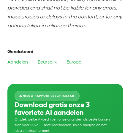
provided and shall not be liable for any errors,
inaccuracies or delays in the content, or for any
actions taken in reliance thereon.
Gerelateerd
Aandelen
Beursblik
Europa
🔥
NIEUW RAPPORT BESCHIKBAAR
Download gratis onze 3
favoriete AI aandelen
Ontdek welke AI-bedrijven onze analisten als beste kansen
zien voor 2026 — met koersdoelen, risico-analyse en het
ideale instapmoment.