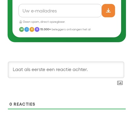
Geen spam, direct opzegbaar.
15.000+
beleggers ontvangen het al
M
J
K
R
0
REACTIES