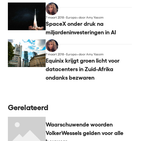
7 maart 2018 - Europa
•
door Amy Yassim
SpaceX onder druk na
miljardeninvesteringen in AI
7 maart 2018 - Europa
•
door Amy Yassim
Equinix krijgt groen licht voor
datacenters in Zuid-Afrika
ondanks bezwaren
Gerelateerd
Waarschuwende woorden
VolkerWessels gelden voor alle