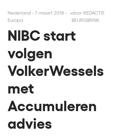
Nederland - 7 maart 2018 -
•
door REDACTIE
Europa
BEURSBRINK
NIBC start
volgen
VolkerWessels
met
Accumuleren
advies