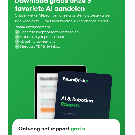
Download gratis onze 3
favoriete AI aandelen
Ontdek welke AI-bedrijven onze analisten als beste kansen
zien voor 2026 — met koersdoelen, risico-analyse en het
ideale instapmoment.
Concrete kooptips met koersdoelen
Risico-analyse per aandeel
Ideaal instapmoment
Direct als PDF in je inbox
Ontvang het rapport
gratis