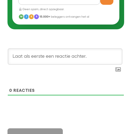
Geen spam, direct opzegbaar.
15.000+
beleggers ontvangen het al
M
J
K
R
0
REACTIES