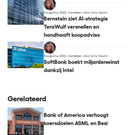
5 augustus 2022 - Aandelen
•
door Amy Yassim
Bernstein ziet AI-strategie
TeraWulf versnellen en
handhaaft koopadvies
5 augustus 2022 - Aandelen
•
door Amy Yassim
SoftBank boekt miljardenwinst
dankzij Intel
Gerelateerd
Bank of America verhoogt
koersdoelen ASML en Besi