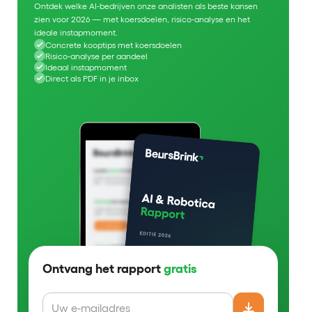
Ontdek welke AI-bedrijven onze analisten als beste kansen
zien voor 2026 — met koersdoelen, risico-analyse en het
ideale instapmoment.
Concrete kooptips met koersdoelen
Risico-analyse per aandeel
Ideaal instapmoment
Direct als PDF in je inbox
Ontvang het rapport
gratis