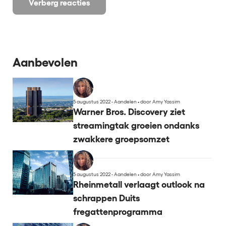
Verberg reacties
Aanbevolen
5 augustus 2022 - Aandelen
•
door Amy Yassim
Warner Bros. Discovery ziet
streamingtak groeien ondanks
zwakkere groepsomzet
5 augustus 2022 - Aandelen
•
door Amy Yassim
Rheinmetall verlaagt outlook na
schrappen Duits
fregattenprogramma