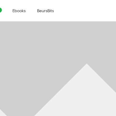
Ebooks
BeursBits