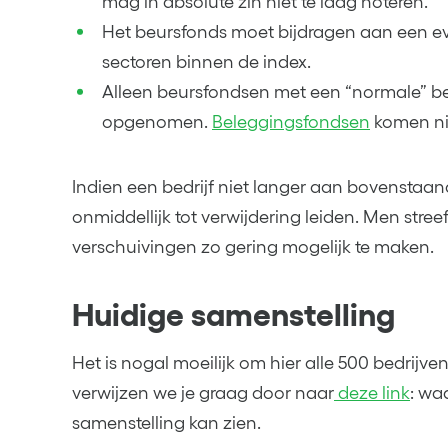
mag in absolute zin niet te laag noteren.
Het beursfonds moet bijdragen aan een e
sectoren binnen de index.
Alleen beursfondsen met een “normale” bed
opgenomen.
Beleggingsfondsen
komen ni
Indien een bedrijf niet langer aan bovenstaande
onmiddellijk tot verwijdering leiden. Men stree
verschuivingen zo gering mogelijk te maken.
Huidige samenstelling
Het is nogal moeilijk om hier alle 500 bedrijv
verwijzen we je graag door naar
deze link
: wa
samenstelling kan zien.