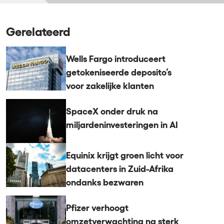
Gerelateerd
Wells Fargo introduceert
getokeniseerde deposito’s
voor zakelijke klanten
SpaceX onder druk na
miljardeninvesteringen in AI
Equinix krijgt groen licht voor
datacenters in Zuid-Afrika
ondanks bezwaren
Pfizer verhoogt
omzetverwachting na sterk