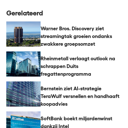
Gerelateerd
Warner Bros. Discovery ziet
streamingtak groeien ondanks
zwakkere groepsomzet
Rheinmetall verlaagt outlook na
schrappen Duits
fregattenprogramma
Bernstein ziet AI-strategie
TeraWulf versnellen en handhaaft
koopadvies
SoftBank boekt miljardenwinst
dankzij Intel