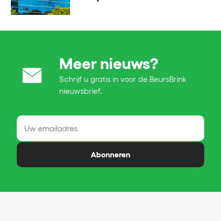
Meer nieuws?
Schrijf u gratis in voor de BeursBrink
nieuwsbrief.
Abonneren