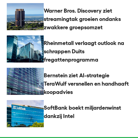
Warner Bros. Discovery ziet
streamingtak groeien ondanks
zwakkere groepsomzet
Rheinmetall verlaagt outlook na
schrappen Duits
fregattenprogramma
Bernstein ziet AI-strategie
TeraWulf versnellen en handhaaft
koopadvies
SoftBank boekt miljardenwinst
dankzij Intel