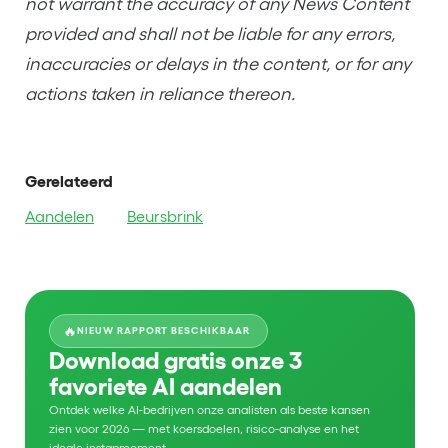
not warrant the accuracy of any News Content
provided and shall not be liable for any errors,
inaccuracies or delays in the content, or for any
actions taken in reliance thereon.
Gerelateerd
Aandelen
Beursbrink
🔥
NIEUW RAPPORT BESCHIKBAAR
Download gratis onze 3
favoriete AI aandelen
Ontdek welke AI-bedrijven onze analisten als beste kansen
zien voor 2026 — met koersdoelen, risico-analyse en het
ideale instapmoment.