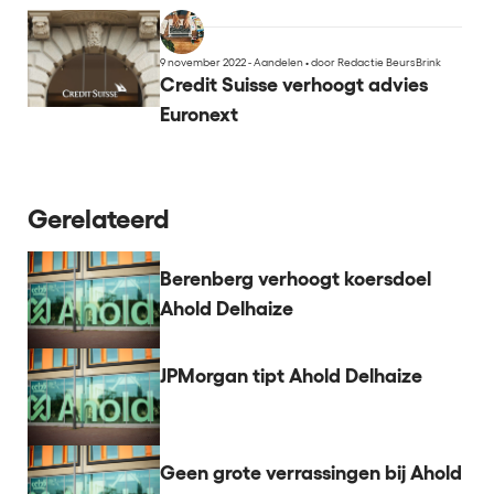
9 november 2022 - Aandelen
•
door Redactie BeursBrink
Credit Suisse verhoogt advies
Euronext
Gerelateerd
Berenberg verhoogt koersdoel
Ahold Delhaize
JPMorgan tipt Ahold Delhaize
Geen grote verrassingen bij Ahold