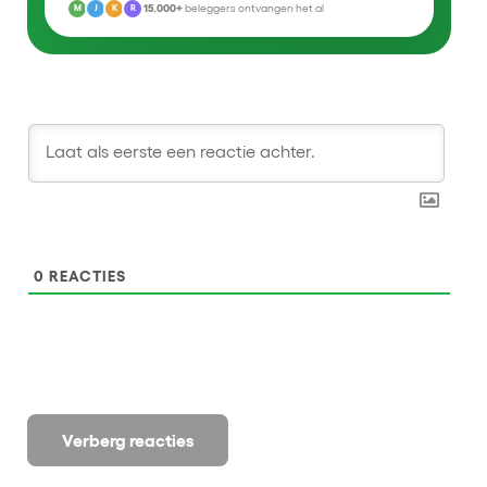
15.000+
beleggers ontvangen het al
M
J
K
R
0
REACTIES
Verberg reacties