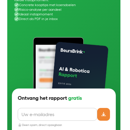
Concrete kooptips met koersdoelen
Risico-analyse per aandeel
Ideaal instapmoment
Direct als PDF in je inbox
Ontvang het rapport
gratis
Geen spam, direct opzegbaar.