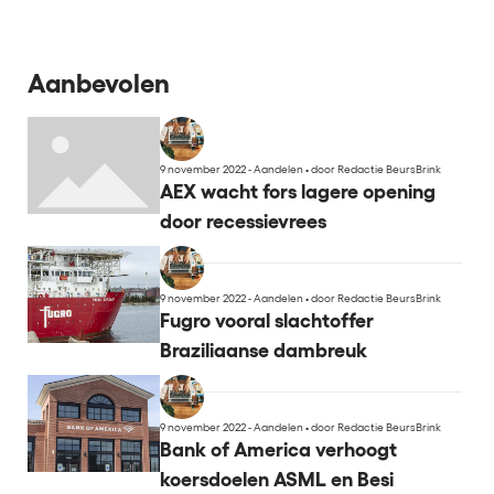
Aanbevolen
9 november 2022 - Aandelen
•
door Redactie BeursBrink
AEX wacht fors lagere opening
door recessievrees
9 november 2022 - Aandelen
•
door Redactie BeursBrink
Fugro vooral slachtoffer
Braziliaanse dambreuk
9 november 2022 - Aandelen
•
door Redactie BeursBrink
Bank of America verhoogt
koersdoelen ASML en Besi