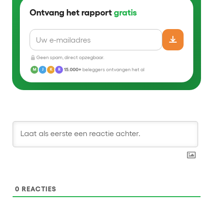
Ontvang het rapport
gratis
Geen spam, direct opzegbaar.
15.000+
beleggers ontvangen het al
M
J
K
R
0
REACTIES