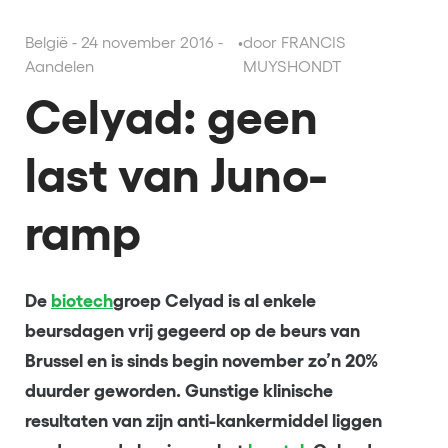
België - 24 november 2016 -
•
door FRANCIS
Aandelen
MUYSHONDT
Celyad: geen
last van Juno-
ramp
De
biotech
groep Celyad is al enkele
beursdagen vrij gegeerd op de beurs van
Brussel en is sinds begin november zo’n 20%
duurder geworden. Gunstige klinische
resultaten van zijn anti-kankermiddel liggen