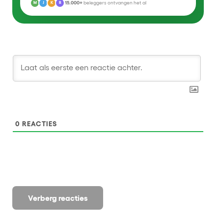
15.000+
beleggers ontvangen het al
M
J
K
R
0
REACTIES
Verberg reacties