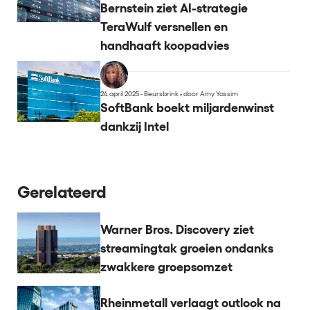
Bernstein ziet AI-strategie
TeraWulf versnellen en
handhaaft koopadvies
24 april 2025 - Beursbrink
•
door Amy Yassim
SoftBank boekt miljardenwinst
dankzij Intel
Gerelateerd
Warner Bros. Discovery ziet
streamingtak groeien ondanks
zwakkere groepsomzet
Rheinmetall verlaagt outlook na