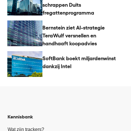
schrappen Duits
fregattenprogramma
Bernstein ziet AI-strategie
TeraWulf versnellen en
handhaaft koopadvies
SoftBank boekt miljardenwinst
dankzij Intel
Kennisbank
Wat zijn trackers?