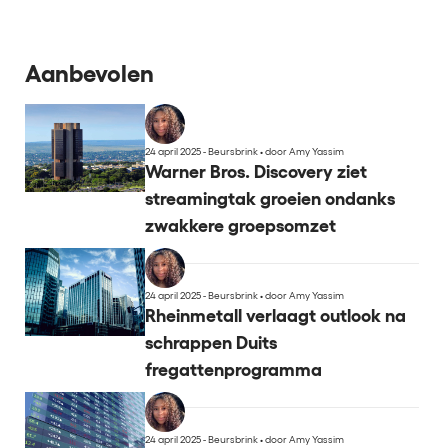
Aanbevolen
24 april 2025 - Beursbrink
•
door Amy Yassim
Warner Bros. Discovery ziet
streamingtak groeien ondanks
zwakkere groepsomzet
24 april 2025 - Beursbrink
•
door Amy Yassim
Rheinmetall verlaagt outlook na
schrappen Duits
fregattenprogramma
24 april 2025 - Beursbrink
•
door Amy Yassim