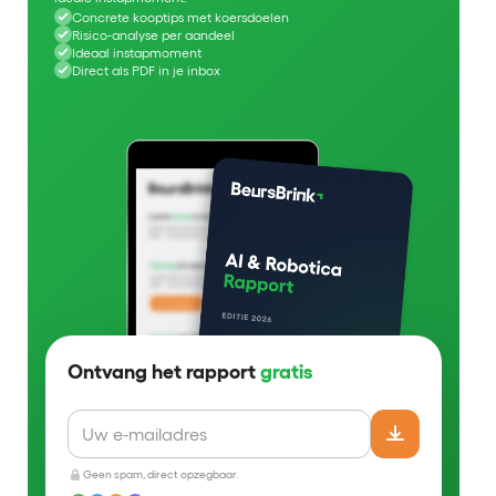
Concrete kooptips met koersdoelen
Risico-analyse per aandeel
Ideaal instapmoment
Direct als PDF in je inbox
Ontvang het rapport
gratis
Geen spam, direct opzegbaar.