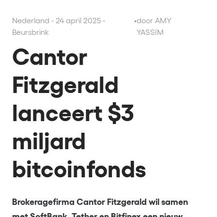
Nederland - 24 april 2025 -
•
door AMY
Beursbrink
YASSIM
Cantor
Fitzgerald
lanceert $3
miljard
bitcoinfonds
Brokeragefirma Cantor Fitzgerald wil samen
met SoftBank, Tether en Bitfinex een nieuw