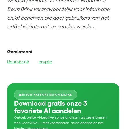
worden geplaatst in het artikel. Evenmin is
BeursBrink verantwoordelijk voor informatie
en/of berichten die door gebruikers van het
artikel via internet verzonden worden.
Gerelateerd
Beursbrink
crypto
🔥
NIEUW RAPPORT BESCHIKBAAR
Download gratis onze 3
favoriete AI aandelen
Ontdek welke AI-bedrijven onze analisten als beste kansen
zien voor 2026 — met koersdoelen, risico-analyse en het
ideale instapmoment.