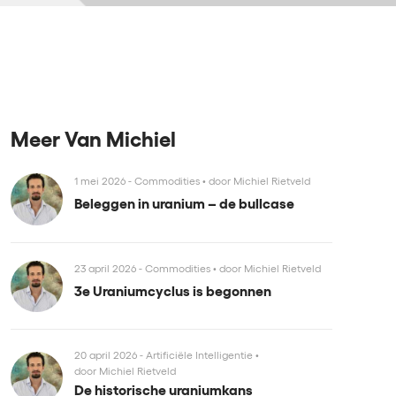
Meer Van Michiel
1 mei 2026 - Commodities
•
door Michiel Rietveld
Beleggen in uranium – de bullcase
23 april 2026 - Commodities
•
door Michiel Rietveld
3e Uraniumcyclus is begonnen
20 april 2026 - Artificiële Intelligentie
•
door Michiel Rietveld
De historische uraniumkans