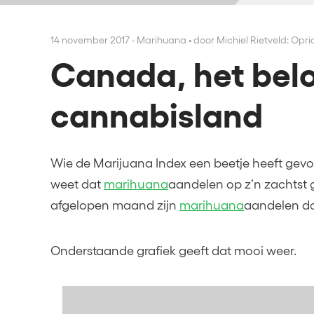
14 november 2017 - Marihuana
•
door Michiel Rietveld: Opr
Canada, het bel
cannabisland
Wie de Marijuana Index een beetje heeft ge
weet dat
marihuana
aandelen op z’n zachtst g
afgelopen maand zijn
marihuana
aandelen do
Onderstaande grafiek geeft dat mooi weer.