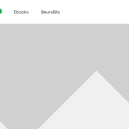
Ebooks
BeursBits