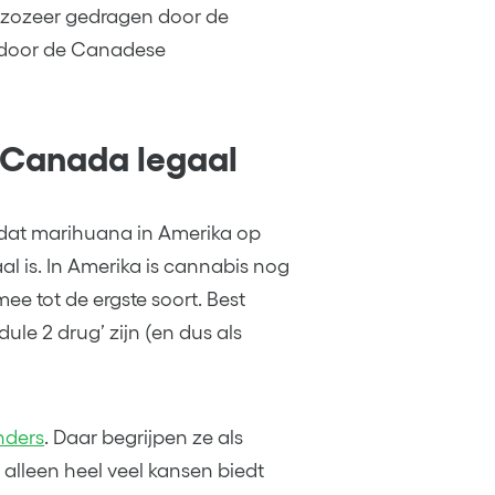
t zozeer gedragen door de
 door de Canadese
l Canada legaal
s dat marihuana in Amerika op
aal is. In Amerika is cannabis nog
ee tot de ergste soort. Best
le 2 drug’ zijn (en dus als
nders
. Daar begrijpen ze als
alleen heel veel kansen biedt