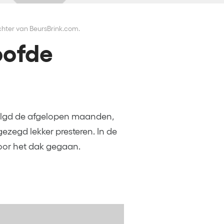
ichter van BeursBrink.com.
oofde
volgd de afgelopen maanden,
ezegd lekker presteren. In de
or het dak gegaan.