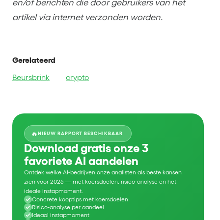
en/of berichten die door gebruikers van het
artikel via internet verzonden worden.
Gerelateerd
Beursbrink
crypto
🔥
NIEUW RAPPORT BESCHIKBAAR
Download gratis onze 3
favoriete AI aandelen
Ontdek welke AI-bedrijven onze analisten als beste kansen
zien voor 2026 — met koersdoelen, risico-analyse en het
ideale instapmoment.
Concrete kooptips met koersdoelen
Risico-analyse per aandeel
Ideaal instapmoment