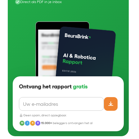
Direct als PDF in je inbox
Ontvang het rapport
gratis
Geen spam, direct opzegbaar.
15.000+
beleggers ontvangen het al
M
J
K
R