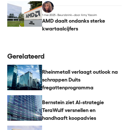
1 mei 2025 - Beursbrink
•
door Amy Yassim
AMD daalt ondanks sterke
kwartaalcijfers
Gerelateerd
Rheinmetall verlaagt outlook na
schrappen Duits
fregattenprogramma
Bernstein ziet AI-strategie
TeraWulf versnellen en
handhaaft koopadvies