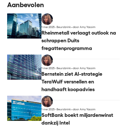
Aanbevolen
1 mei 2025 - Beursbrink
•
door Amy Yassim
Rheinmetall verlaagt outlook na
schrappen Duits
fregattenprogramma
1 mei 2025 - Beursbrink
•
door Amy Yassim
Bernstein ziet AI-strategie
TeraWulf versnellen en
handhaaft koopadvies
1 mei 2025 - Beursbrink
•
door Amy Yassim
SoftBank boekt miljardenwinst
dankzij Intel