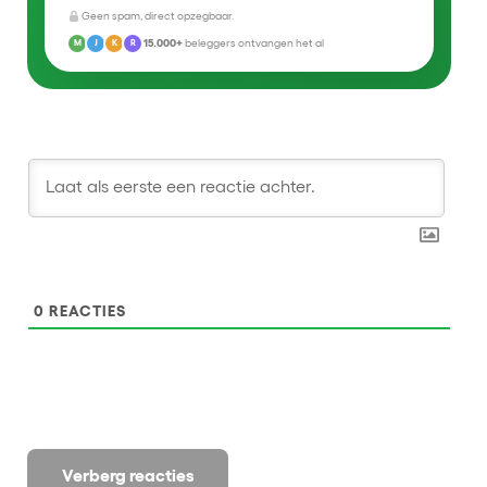
Geen spam, direct opzegbaar.
15.000+
beleggers ontvangen het al
M
J
K
R
0
REACTIES
Verberg reacties