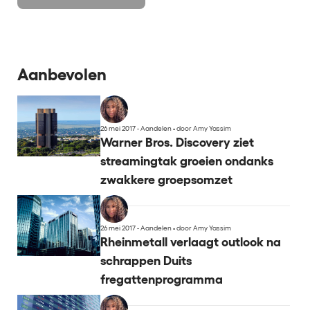
Aanbevolen
26 mei 2017 - Aandelen
•
door Amy Yassim
Warner Bros. Discovery ziet
streamingtak groeien ondanks
zwakkere groepsomzet
26 mei 2017 - Aandelen
•
door Amy Yassim
Rheinmetall verlaagt outlook na
schrappen Duits
fregattenprogramma