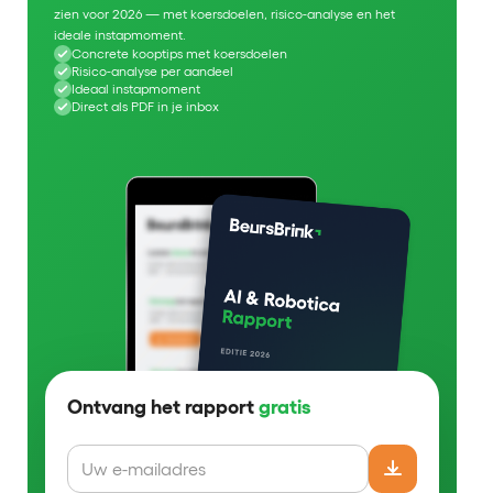
zien voor 2026 — met koersdoelen, risico-analyse en het
ideale instapmoment.
Concrete kooptips met koersdoelen
Risico-analyse per aandeel
Ideaal instapmoment
Direct als PDF in je inbox
Ontvang het rapport
gratis