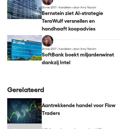
26 mei 2017 - Aandelen
•
door Amy Yassim
Bernstein ziet AI-strategie
TeraWulf versnellen en
handhaaft koopadvies
26 mei 2017 - Aandelen
•
door Amy Yassim
SoftBank boekt miljardenwinst
dankzij Intel
Gerelateerd
Aantrekkende handel voor Flow
Traders