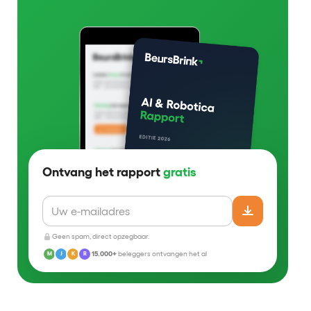
Ontvang het rapport
gratis
Geen spam, direct opzegbaar.
15.000+
beleggers ontvangen het al
M
J
K
R