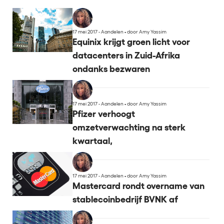
17 mei 2017 - Aandelen
•
door Amy Yassim
Equinix krijgt groen licht voor
datacenters in Zuid-Afrika
ondanks bezwaren
17 mei 2017 - Aandelen
•
door Amy Yassim
Pfizer verhoogt
omzetverwachting na sterk
kwartaal,
17 mei 2017 - Aandelen
•
door Amy Yassim
Mastercard rondt overname van
stablecoinbedrijf BVNK af