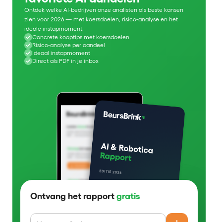
Ontdek welke AI-bedrijven onze analisten als beste kansen
zien voor 2026 — met koersdoelen, risico-analyse en het
ideale instapmoment.
Concrete kooptips met koersdoelen
Risico-analyse per aandeel
Ideaal instapmoment
Direct als PDF in je inbox
Ontvang het rapport
gratis