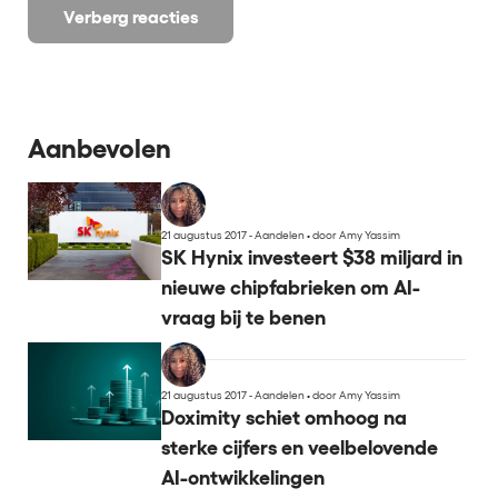
Verberg reacties
Aanbevolen
21 augustus 2017 - Aandelen
•
door Amy Yassim
SK Hynix investeert $38 miljard in
nieuwe chipfabrieken om AI-
vraag bij te benen
21 augustus 2017 - Aandelen
•
door Amy Yassim
Doximity schiet omhoog na
sterke cijfers en veelbelovende
AI-ontwikkelingen