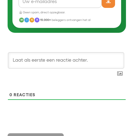
Geen spam, direct opzegbaar.
15.000+
beleggers ontvangen het al
M
J
K
R
0
REACTIES