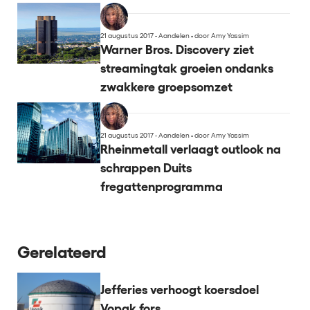
21 augustus 2017 - Aandelen
•
door Amy Yassim
Warner Bros. Discovery ziet
streamingtak groeien ondanks
zwakkere groepsomzet
21 augustus 2017 - Aandelen
•
door Amy Yassim
Rheinmetall verlaagt outlook na
schrappen Duits
fregattenprogramma
Gerelateerd
Jefferies verhoogt koersdoel
Vopak fors