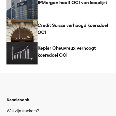
JPMorgan haalt OCI van kooplijst
Credit Suisse verhoogd koersdoel
OCI
Kepler Cheuvreux verhoogt
koersdoel OCI
Kennisbank
Wat zijn trackers?