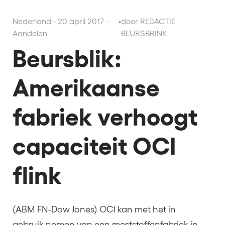
Nederland - 20 april 2017 -
•
door REDACTIE
Aandelen
BEURSBRINK
Beursblik:
Amerikaanse
fabriek verhoogt
capaciteit OCI
flink
(ABM FN-Dow Jones) OCI kan met het in
gebruik nemen van een meststoffenfabriek in