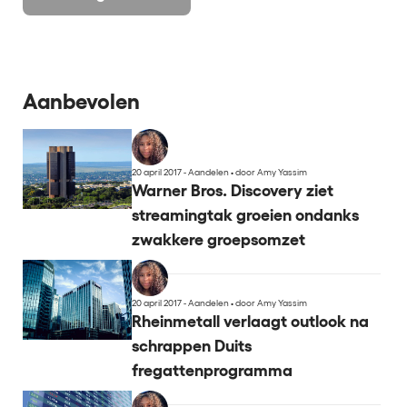
Aanbevolen
20 april 2017 - Aandelen
•
door Amy Yassim
Warner Bros. Discovery ziet
streamingtak groeien ondanks
zwakkere groepsomzet
20 april 2017 - Aandelen
•
door Amy Yassim
Rheinmetall verlaagt outlook na
schrappen Duits
fregattenprogramma