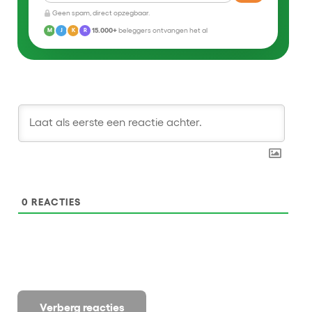
Geen spam, direct opzegbaar.
15.000+
beleggers ontvangen het al
M
J
K
R
0
REACTIES
Verberg reacties