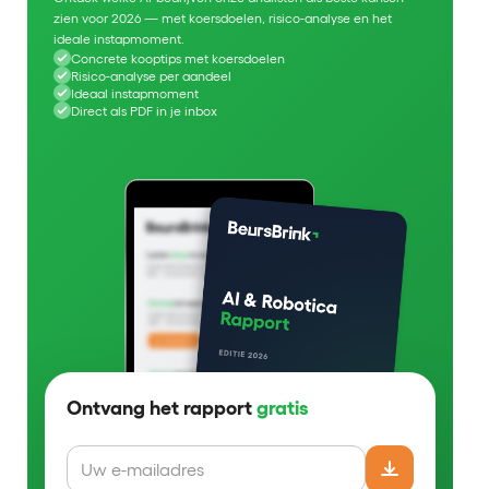
zien voor 2026 — met koersdoelen, risico-analyse en het
ideale instapmoment.
Concrete kooptips met koersdoelen
Risico-analyse per aandeel
Ideaal instapmoment
Direct als PDF in je inbox
Ontvang het rapport
gratis