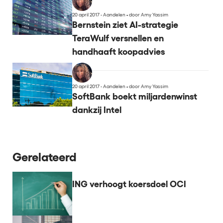
20 april 2017 - Aandelen
•
door Amy Yassim
Bernstein ziet AI-strategie
TeraWulf versnellen en
handhaaft koopadvies
20 april 2017 - Aandelen
•
door Amy Yassim
SoftBank boekt miljardenwinst
dankzij Intel
Gerelateerd
ING verhoogt koersdoel OCI