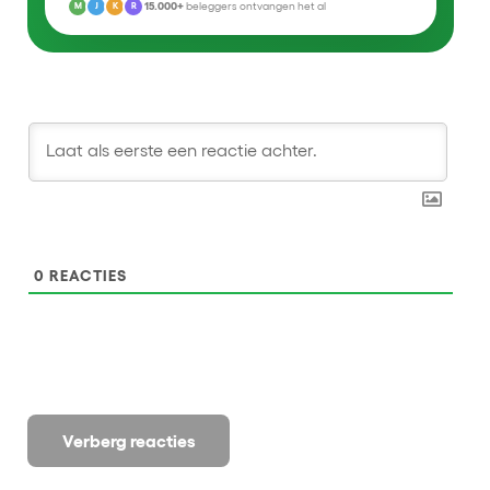
15.000+
beleggers ontvangen het al
M
J
K
R
0
REACTIES
Verberg reacties