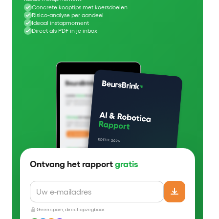
Concrete kooptips met koersdoelen
Risico-analyse per aandeel
Ideaal instapmoment
Direct als PDF in je inbox
Ontvang het rapport
gratis
Geen spam, direct opzegbaar.