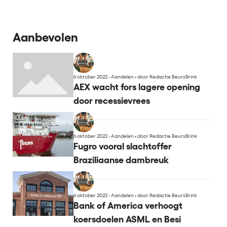
Aanbevolen
6 oktober 2022 - Aandelen
•
door Redactie BeursBrink
AEX wacht fors lagere opening
door recessievrees
6 oktober 2022 - Aandelen
•
door Redactie BeursBrink
Fugro vooral slachtoffer
Braziliaanse dambreuk
6 oktober 2022 - Aandelen
•
door Redactie BeursBrink
Bank of America verhoogt
koersdoelen ASML en Besi