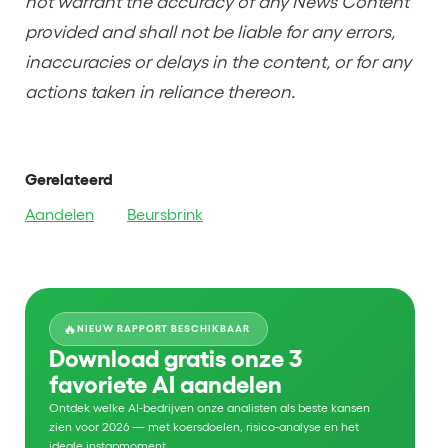
not warrant the accuracy of any News Content
provided and shall not be liable for any errors,
inaccuracies or delays in the content, or for any
actions taken in reliance thereon.
Gerelateerd
Aandelen
Beursbrink
🔥
NIEUW RAPPORT BESCHIKBAAR
Download gratis onze 3
favoriete AI aandelen
Ontdek welke AI-bedrijven onze analisten als beste kansen
zien voor 2026 — met koersdoelen, risico-analyse en het
ideale instapmoment.