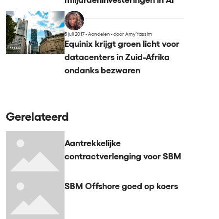
miljardeninvesteringen in AI
5 juli 2017 - Aandelen
•
door Amy Yassim
Equinix krijgt groen licht voor
datacenters in Zuid-Afrika
ondanks bezwaren
Gerelateerd
Aantrekkelijke
contractverlenging voor SBM
SBM Offshore goed op koers