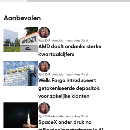
Aanbevolen
5 juli 2017 - Aandelen
•
door Amy Yassim
AMD daalt ondanks sterke
kwartaalcijfers
5 juli 2017 - Aandelen
•
door Amy Yassim
Wells Fargo introduceert
getokeniseerde deposito’s
voor zakelijke klanten
5 juli 2017 - Aandelen
•
door Amy Yassim
SpaceX onder druk na