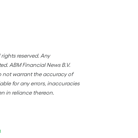
rights reserved. Any
ited. ABM Financial News B.V.
o not warrant the accuracy of
ble for any errors, inaccuracies
en in reliance thereon.
a