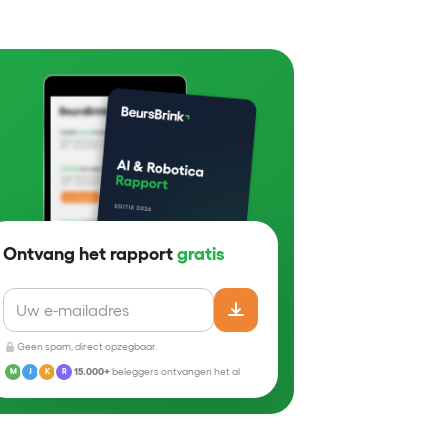
Ontvang het rapport
gratis
Geen spam, direct opzegbaar.
15.000+
beleggers ontvangen het al
M
J
K
R