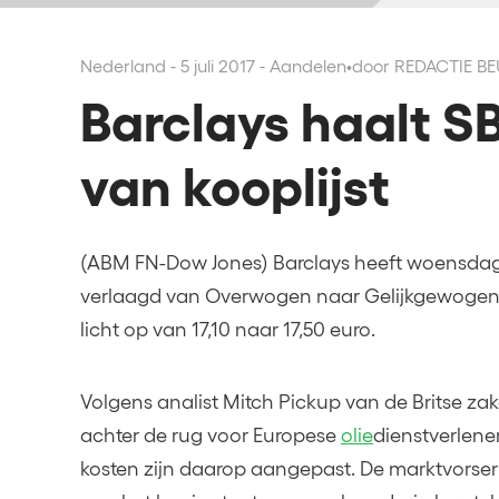
Nederland - 5 juli 2017 - Aandelen
•
door REDACTIE B
Barclays haalt S
van kooplijst
(ABM FN-Dow Jones) Barclays heeft woensdag
verlaagd van Overwogen naar Gelijkgewogen, 
licht op van 17,10 naar 17,50 euro.
Volgens analist Mitch Pickup van de Britse zak
achter de rug voor Europese
olie
dienstverlener
kosten zijn daarop aangepast. De marktvorse