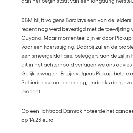
aan het begin staat van een langdurig herstel
SBM blijft volgens Barclays één van de leiders
recent nog werd bevestigd met de toewijzing va
Guyana. Maar momenteel zijn er door Pickup 
voor een koersstijging. Daarbij zullen de probl
een smeergeldaffaire, beleggers aan de zijlijn
dit in het achterhoofd verlagen we ons advie
Gelijkgewogen.”Er zijn volgens Pickup betere o
Schiedamse onderneming, ondanks de “gezon
procent.
Op een lichtrood Damrak noteerde het aandeel
op 14,23 euro.