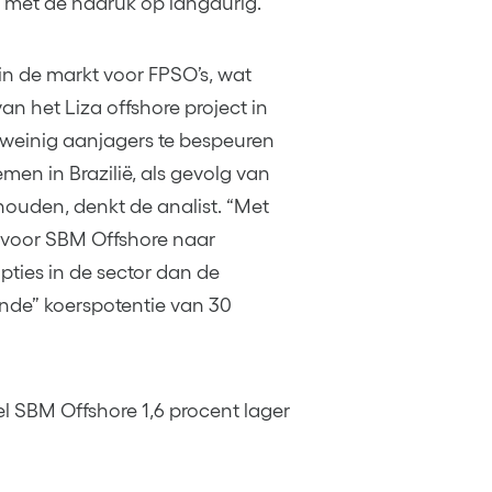
, met de nadruk op langdurig.
 in de markt voor FPSO’s, wat
n het Liza offshore project in
weinig aanjagers te bespeuren
emen in Brazilië, als gevolg van
 houden, denkt de analist. “Met
s voor SBM Offshore naar
pties in de sector dan de
de” koerspotentie van 30
 SBM Offshore 1,6 procent lager