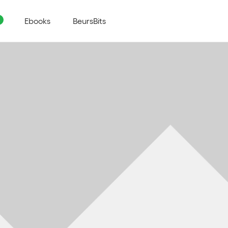
Ebooks
BeursBits