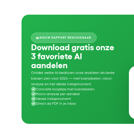
🔥
NIEUW RAPPORT BESCHIKBAAR
Download gratis onze
3 favoriete AI
aandelen
Ontdek welke AI-bedrijven onze analisten als beste
kansen zien voor 2026 — met koersdoelen, risico-
analyse en het ideale instapmoment.
Concrete kooptips met koersdoelen
Risico-analyse per aandeel
Ideaal instapmoment
Direct als PDF in je inbox