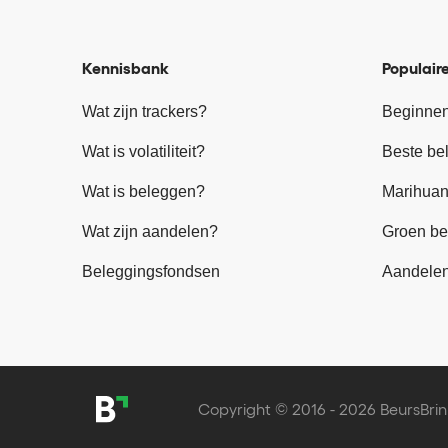
Kennisbank
Populaire
Wat zijn trackers?
Beginnen
Wat is volatiliteit?
Beste be
Wat is beleggen?
Marihuan
Wat zijn aandelen?
Groen be
Beleggingsfondsen
Aandele
Copyright © 2016 - 2026 BeursBrin