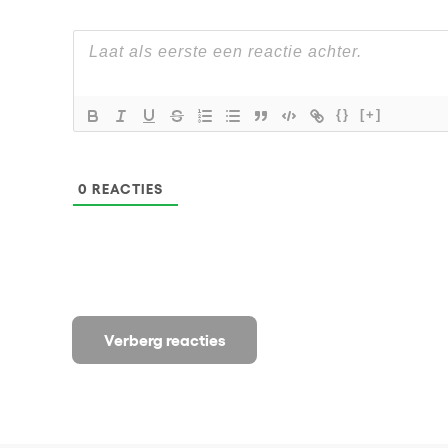
{}
[+]
0
REACTIES
Verberg reacties