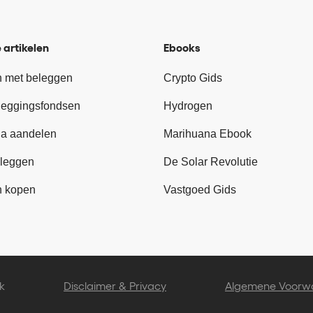
 artikelen
Ebooks
 met beleggen
Crypto Gids
leggingsfondsen
Hydrogen
a aandelen
Marihuana Ebook
leggen
De Solar Revolutie
n kopen
Vastgoed Gids
k
Disclaimer & Privacy
Algemene Voorw