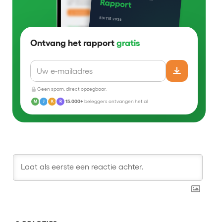
Ontvang het rapport
gratis
Geen spam, direct opzegbaar.
15.000+
beleggers ontvangen het al
M
J
K
R