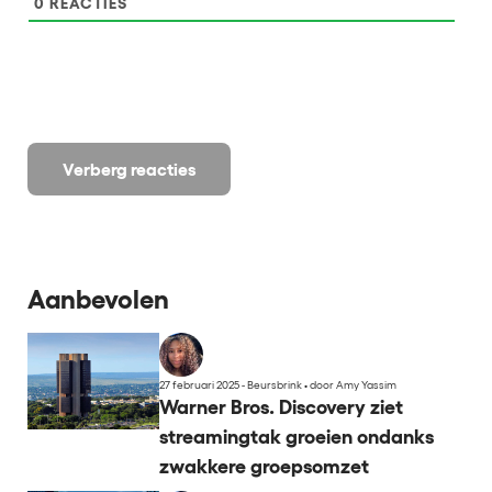
0
REACTIES
Verberg reacties
Aanbevolen
27 februari 2025 - Beursbrink
•
door Amy Yassim
Warner Bros. Discovery ziet
streamingtak groeien ondanks
zwakkere groepsomzet