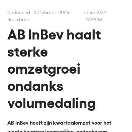
Nederland - 27 februari 2025 -
•
door AMY
Beursbrink
YASSIM
AB InBev haalt
sterke
omzetgroei
ondanks
volumedaling
AB InBev heeft zijn kwartaalomzet voor het
vierde kwartaal overtroffen, ondanks een