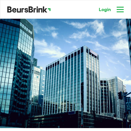
Login