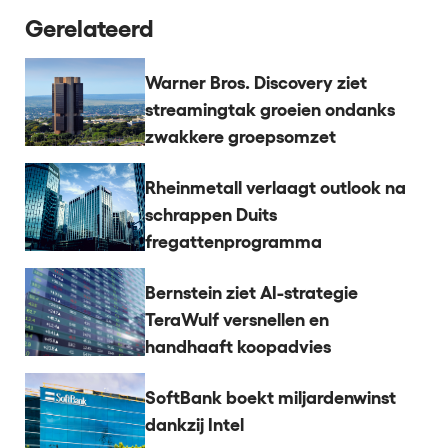
Gerelateerd
Warner Bros. Discovery ziet
streamingtak groeien ondanks
zwakkere groepsomzet
Rheinmetall verlaagt outlook na
schrappen Duits
fregattenprogramma
Bernstein ziet AI-strategie
TeraWulf versnellen en
handhaaft koopadvies
SoftBank boekt miljardenwinst
dankzij Intel