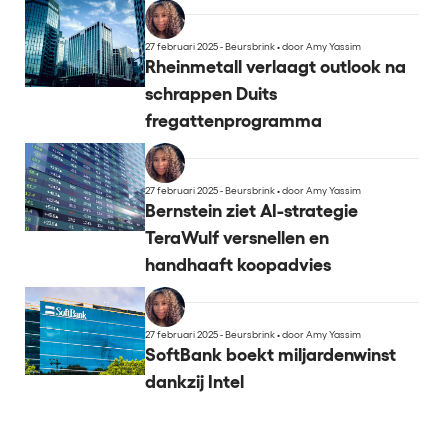
27 februari 2025 - Beursbrink
•
door Amy Yassim
Rheinmetall verlaagt outlook na
schrappen Duits
fregattenprogramma
27 februari 2025 - Beursbrink
•
door Amy Yassim
Bernstein ziet AI-strategie
TeraWulf versnellen en
handhaaft koopadvies
27 februari 2025 - Beursbrink
•
door Amy Yassim
SoftBank boekt miljardenwinst
dankzij Intel