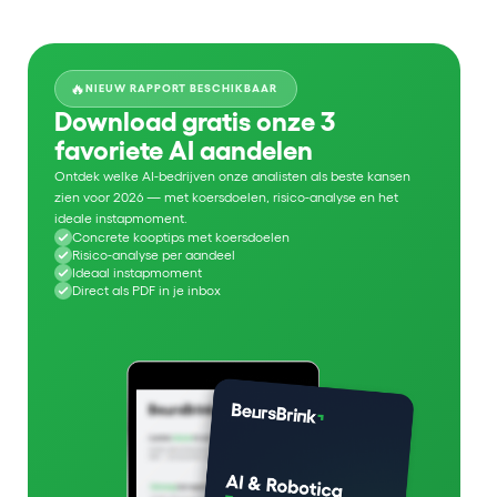
🔥
NIEUW RAPPORT BESCHIKBAAR
Download gratis onze 3
favoriete AI aandelen
Ontdek welke AI-bedrijven onze analisten als beste kansen
zien voor 2026 — met koersdoelen, risico-analyse en het
ideale instapmoment.
Concrete kooptips met koersdoelen
Risico-analyse per aandeel
Ideaal instapmoment
Direct als PDF in je inbox