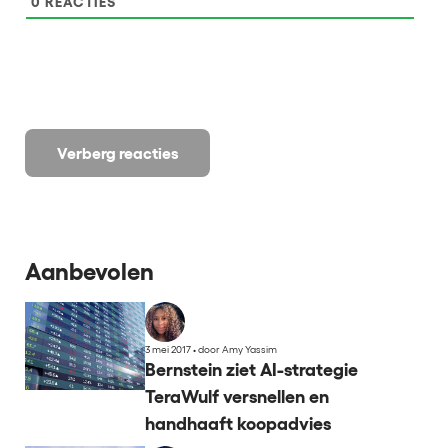
0
REACTIES
Verberg reacties
Aanbevolen
3 mei 2017
•
door Amy Yassim
Bernstein ziet AI-strategie
TeraWulf versnellen en
handhaaft koopadvies