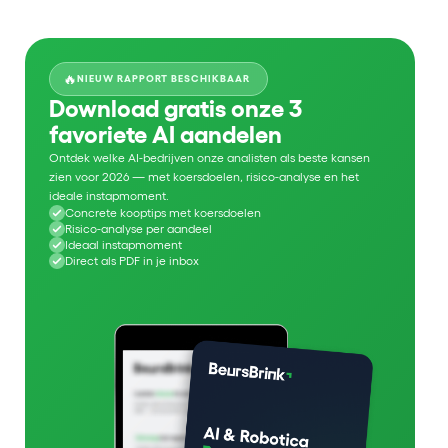
🔥
NIEUW RAPPORT BESCHIKBAAR
Download gratis onze 3
favoriete AI aandelen
Ontdek welke AI-bedrijven onze analisten als beste kansen
zien voor 2026 — met koersdoelen, risico-analyse en het
ideale instapmoment.
Concrete kooptips met koersdoelen
Risico-analyse per aandeel
Ideaal instapmoment
Direct als PDF in je inbox