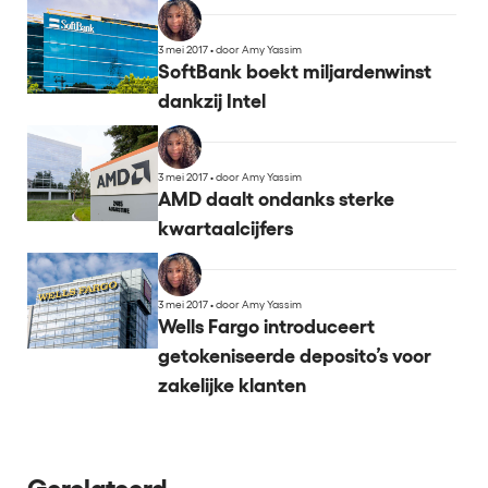
3 mei 2017
•
door Amy Yassim
SoftBank boekt miljardenwinst
dankzij Intel
3 mei 2017
•
door Amy Yassim
AMD daalt ondanks sterke
kwartaalcijfers
3 mei 2017
•
door Amy Yassim
Wells Fargo introduceert
getokeniseerde deposito’s voor
zakelijke klanten