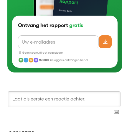
Ontvang het rapport
gratis
Geen spam, direct opzegbaar.
15.000+
beleggers ontvangen het al
M
J
K
R