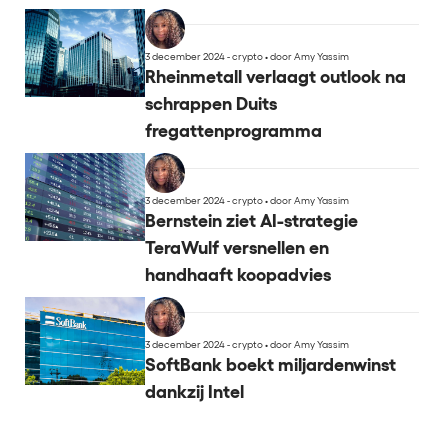
3 december 2024 - crypto
•
door Amy Yassim
Rheinmetall verlaagt outlook na
schrappen Duits
fregattenprogramma
3 december 2024 - crypto
•
door Amy Yassim
Bernstein ziet AI-strategie
TeraWulf versnellen en
handhaaft koopadvies
3 december 2024 - crypto
•
door Amy Yassim
SoftBank boekt miljardenwinst
dankzij Intel