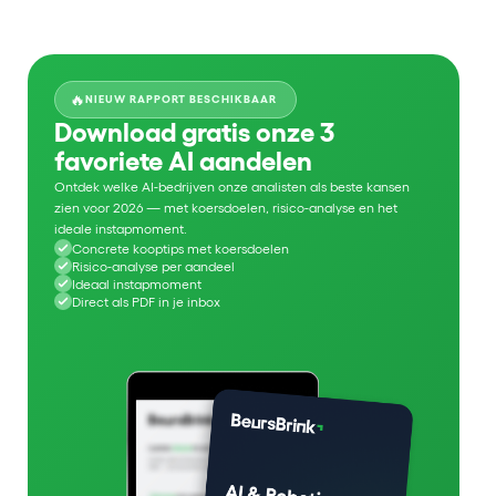
🔥
NIEUW RAPPORT BESCHIKBAAR
Download gratis onze 3
favoriete AI aandelen
Ontdek welke AI-bedrijven onze analisten als beste kansen
zien voor 2026 — met koersdoelen, risico-analyse en het
ideale instapmoment.
Concrete kooptips met koersdoelen
Risico-analyse per aandeel
Ideaal instapmoment
Direct als PDF in je inbox