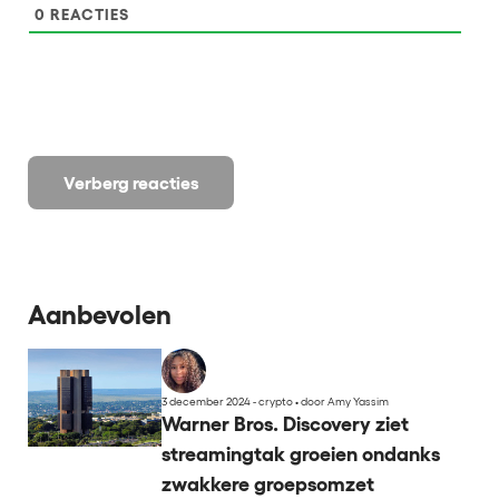
0
REACTIES
Verberg reacties
Aanbevolen
3 december 2024 - crypto
•
door Amy Yassim
Warner Bros. Discovery ziet
streamingtak groeien ondanks
zwakkere groepsomzet