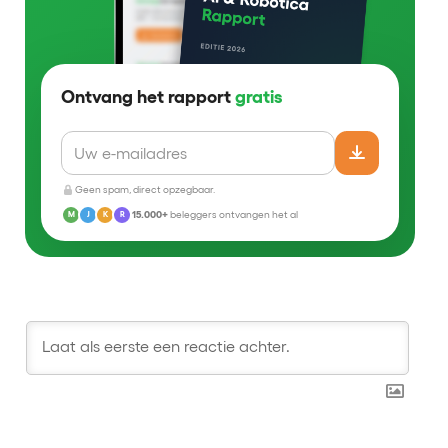
Ontvang het rapport
gratis
Geen spam, direct opzegbaar.
15.000+
beleggers ontvangen het al
M
J
K
R