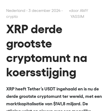
Nederland - 3 december 2024 -
•
door AMY
crypto
YASSIM
XRP derde
grootste
cryptomunt na
koersstijging
XRP heeft Tether’s USDT ingehaald en is nu de
derde grootste cryptomunt ter wereld, met een
marktkapitalisatie van $141,8 miljard. De