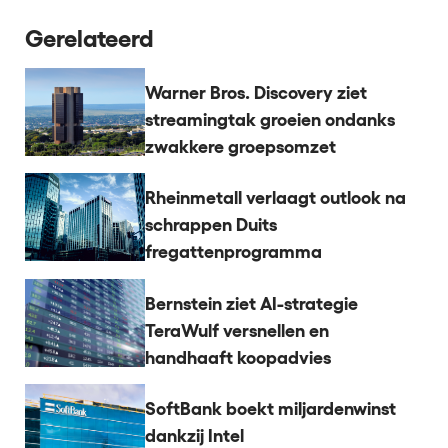
Gerelateerd
Warner Bros. Discovery ziet
streamingtak groeien ondanks
zwakkere groepsomzet
Rheinmetall verlaagt outlook na
schrappen Duits
fregattenprogramma
Bernstein ziet AI-strategie
TeraWulf versnellen en
handhaaft koopadvies
SoftBank boekt miljardenwinst
dankzij Intel