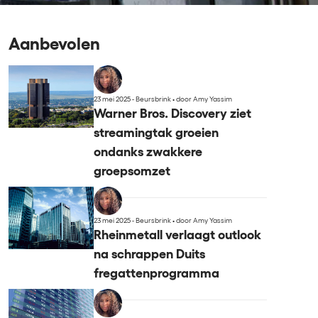
Aanbevolen
23 mei 2025 - Beursbrink
•
door Amy Yassim
Warner Bros. Discovery ziet
streamingtak groeien
ondanks zwakkere
groepsomzet
23 mei 2025 - Beursbrink
•
door Amy Yassim
Rheinmetall verlaagt outlook
na schrappen Duits
fregattenprogramma