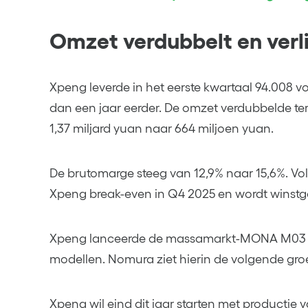
Omzet verdubbelt en verli
Xpeng leverde in het eerste kwartaal 94.008 vo
dan een jaar eerder. De omzet verdubbelde terw
1,37 miljard yuan naar 664 miljoen yuan.
De brutomarge steeg van 12,9% naar 15,6%. Vo
Xpeng break-even in Q4 2025 en wordt winst
Xpeng lanceerde de massamarkt-MONA M03 M
modellen. Nomura ziet hierin de volgende groe
Xpeng wil eind dit jaar starten met productie