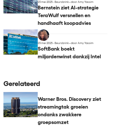
23 mei 2025 - Beursbrink
•
door Amy Yassim
Bernstein ziet AI-strategie
TeraWulf versnellen en
handhaaft koopadvies
23 mei 2025 - Beursbrink
•
door Amy Yassim
SoftBank boekt
miljardenwinst dankzij Intel
Gerelateerd
Warner Bros. Discovery ziet
streamingtak groeien
ondanks zwakkere
groepsomzet