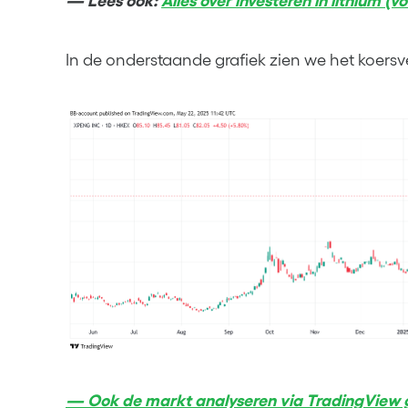
—
Lees ook:
Alles over investeren in lithium (v
In de onderstaande grafiek zien we het koers
— Ook de markt analyseren via TradingView g