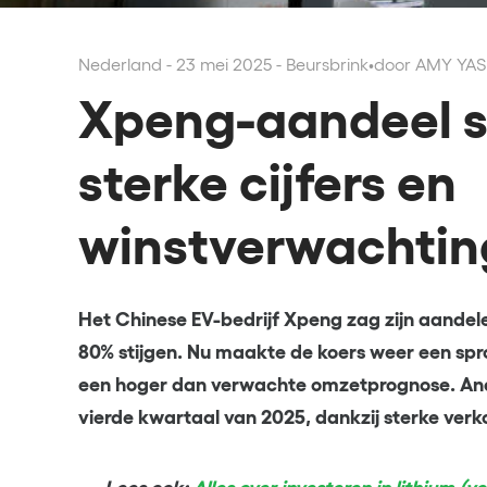
Nederland - 23 mei 2025 - Beursbrink
•
door AMY YA
Xpeng-aandeel st
sterke cijfers en
winstverwachtin
Het Chinese EV-bedrijf Xpeng zag zijn aandele
80% stijgen. Nu maakte de koers weer een spro
een hoger dan verwachte omzetprognose. Anal
vierde kwartaal van 2025, dankzij sterke ver