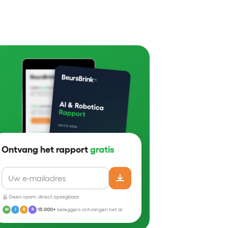
Ontvang het rapport
gratis
Geen spam, direct opzegbaar.
15.000+
beleggers ontvangen het al
M
J
K
R