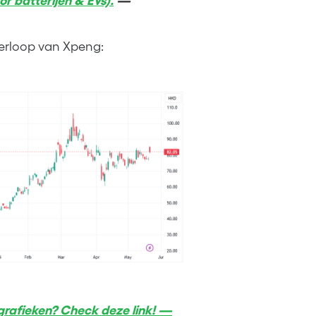
oor batterijen & EVs).
—
verloop van Xpeng:
rafieken? Check deze link! —