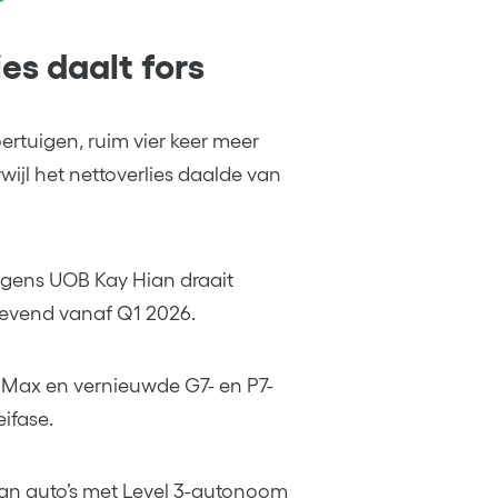
es daalt fors
ertuigen, ruim vier keer meer
ijl het nettoverlies daalde van
lgens UOB Kay Hian draait
gevend vanaf Q1 2026.
ax en vernieuwde G7- en P7-
ifase.
 van auto’s met Level 3-autonoom