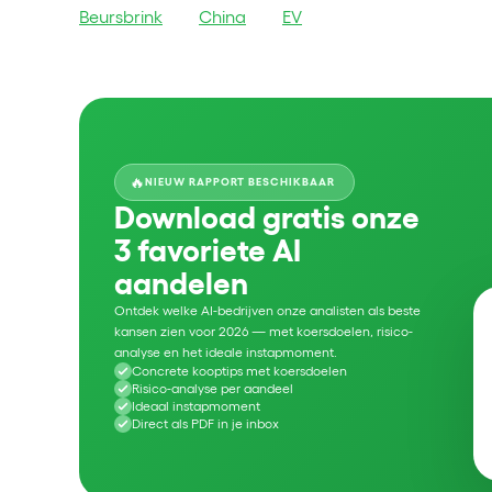
Beursbrink
China
EV
🔥
NIEUW RAPPORT BESCHIKBAAR
Download gratis onze
3 favoriete AI
aandelen
Ontdek welke AI-bedrijven onze analisten als beste
kansen zien voor 2026 — met koersdoelen, risico-
analyse en het ideale instapmoment.
Concrete kooptips met koersdoelen
Risico-analyse per aandeel
Ideaal instapmoment
Direct als PDF in je inbox