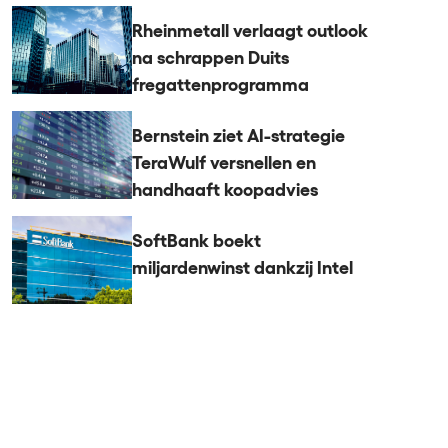
Rheinmetall verlaagt outlook
na schrappen Duits
fregattenprogramma
Bernstein ziet AI-strategie
TeraWulf versnellen en
handhaaft koopadvies
SoftBank boekt
miljardenwinst dankzij Intel