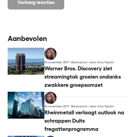
Verberg reacties
Aanbevolen
16 november 2017 - Banksector
•
door Amy Yassim
Warner Bros. Discovery ziet
streamingtak groeien ondanks
zwakkere groepsomzet
16 november 2017 - Banksector
•
door Amy Yassim
Rheinmetall verlaagt outlook na
schrappen Duits
fregattenprogramma