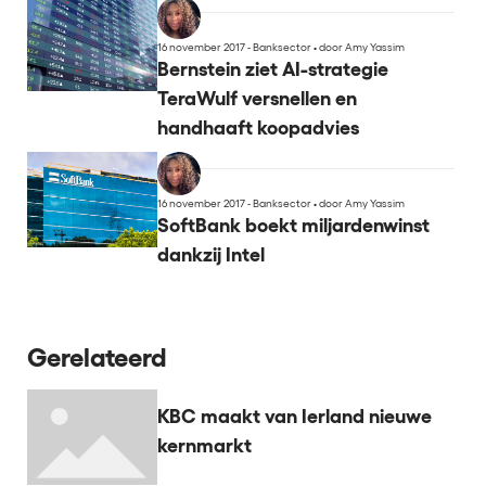
16 november 2017 - Banksector
•
door Amy Yassim
Bernstein ziet AI-strategie
TeraWulf versnellen en
handhaaft koopadvies
16 november 2017 - Banksector
•
door Amy Yassim
SoftBank boekt miljardenwinst
dankzij Intel
Gerelateerd
KBC maakt van Ierland nieuwe
kernmarkt