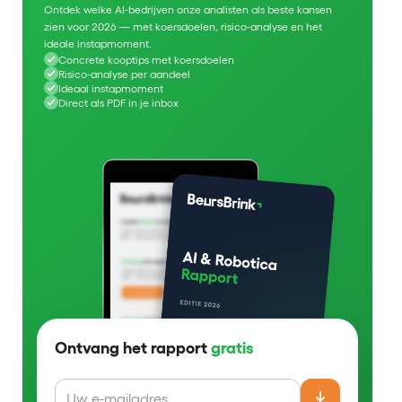
Ontdek welke AI-bedrijven onze analisten als beste kansen
zien voor 2026 — met koersdoelen, risico-analyse en het
ideale instapmoment.
Concrete kooptips met koersdoelen
Risico-analyse per aandeel
Ideaal instapmoment
Direct als PDF in je inbox
Ontvang het rapport
gratis