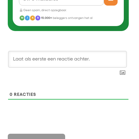
Geen spam, direct opzegbaar.
15.000+
beleggers ontvangen het al
M
J
K
R
0
REACTIES