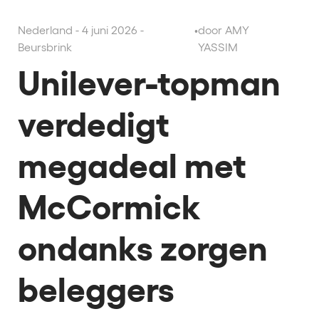
Nederland - 4 juni 2026 -
•
door AMY
Beursbrink
YASSIM
Unilever-topman
verdedigt
megadeal met
McCormick
ondanks zorgen
beleggers