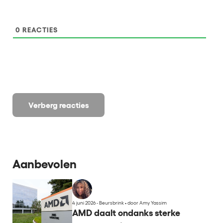
0
REACTIES
Verberg reacties
Aanbevolen
4 juni 2026 - Beursbrink
•
door Amy Yassim
AMD daalt ondanks sterke