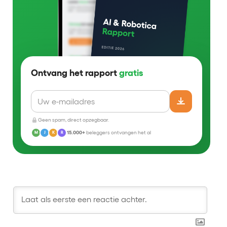
Ontvang het rapport
gratis
Geen spam, direct opzegbaar.
15.000+
beleggers ontvangen het al
M
J
K
R