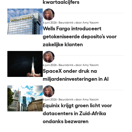
kwartaalcijfers
4 juni 2026 - Beursbrink
•
door Amy Yassim
Wells Fargo introduceert
getokeniseerde deposito’s voor
zakelijke klanten
4 juni 2026 - Beursbrink
•
door Amy Yassim
SpaceX onder druk na
miljardeninvesteringen in AI
4 juni 2026 - Beursbrink
•
door Amy Yassim
Equinix krijgt groen licht voor
datacenters in Zuid-Afrika
ondanks bezwaren