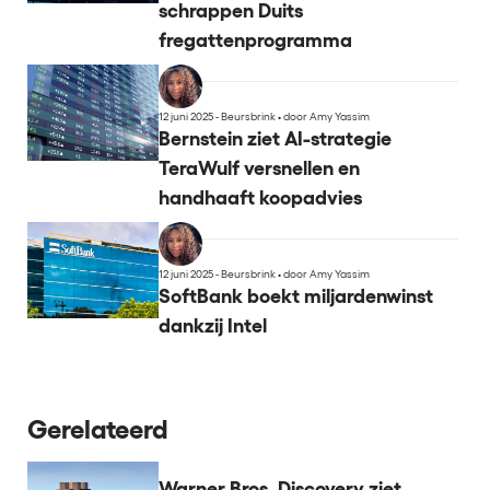
schrappen Duits
fregattenprogramma
12 juni 2025 - Beursbrink
•
door Amy Yassim
Bernstein ziet AI-strategie
TeraWulf versnellen en
handhaaft koopadvies
12 juni 2025 - Beursbrink
•
door Amy Yassim
SoftBank boekt miljardenwinst
dankzij Intel
Gerelateerd
Warner Bros. Discovery ziet