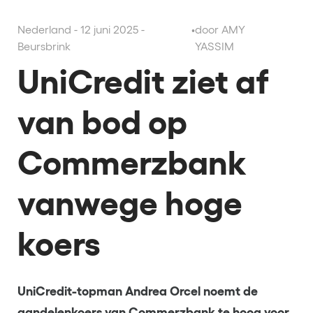
Nederland - 12 juni 2025 -
•
door AMY
Beursbrink
YASSIM
UniCredit ziet af
van bod op
Commerzbank
vanwege hoge
koers
UniCredit-topman Andrea Orcel noemt de
aandelenkoers van Commerzbank te hoog voor