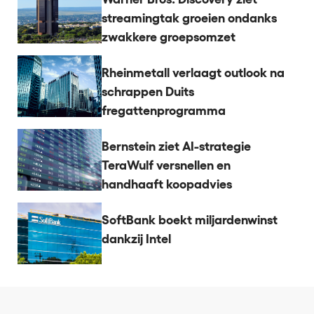
streamingtak groeien ondanks
zwakkere groepsomzet
Rheinmetall verlaagt outlook na
schrappen Duits
fregattenprogramma
Bernstein ziet AI-strategie
TeraWulf versnellen en
handhaaft koopadvies
SoftBank boekt miljardenwinst
dankzij Intel