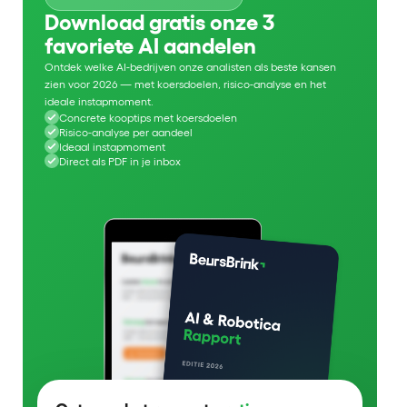
Download gratis onze 3
favoriete AI aandelen
Ontdek welke AI-bedrijven onze analisten als beste kansen
zien voor 2026 — met koersdoelen, risico-analyse en het
ideale instapmoment.
Concrete kooptips met koersdoelen
Risico-analyse per aandeel
Ideaal instapmoment
Direct als PDF in je inbox