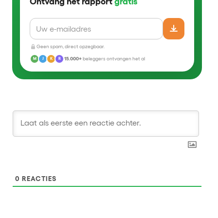
Ontvang het rapport
gratis
Geen spam, direct opzegbaar.
15.000+
beleggers ontvangen het al
M
J
K
R
0
REACTIES