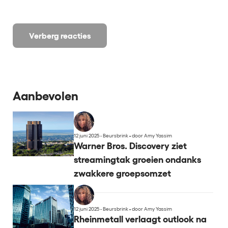
Verberg reacties
Aanbevolen
12 juni 2025 - Beursbrink
•
door Amy Yassim
Warner Bros. Discovery ziet
streamingtak groeien ondanks
zwakkere groepsomzet
12 juni 2025 - Beursbrink
•
door Amy Yassim
Rheinmetall verlaagt outlook na