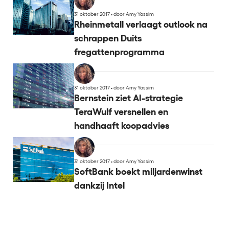
31 oktober 2017
•
door Amy Yassim
Rheinmetall verlaagt outlook na
schrappen Duits
fregattenprogramma
31 oktober 2017
•
door Amy Yassim
Bernstein ziet AI-strategie
TeraWulf versnellen en
handhaaft koopadvies
31 oktober 2017
•
door Amy Yassim
SoftBank boekt miljardenwinst
dankzij Intel