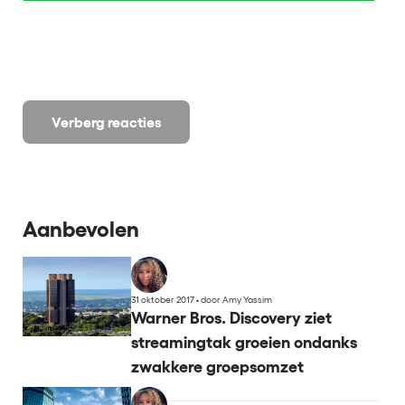
Verberg reacties
Aanbevolen
31 oktober 2017
•
door Amy Yassim
Warner Bros. Discovery ziet
streamingtak groeien ondanks
zwakkere groepsomzet