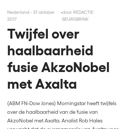
Nederland - 31 oktober
•
door REDACTIE
2017
BEURSBRINK
Twijfel over
haalbaarheid
fusie AkzoNobel
met Axalta
(ABM FN-Dow Jones) Morningstar heeft twijfels
over de haalbaarheid van de fusie van
AkzoNobel met Axalta. Analist Rob Hales