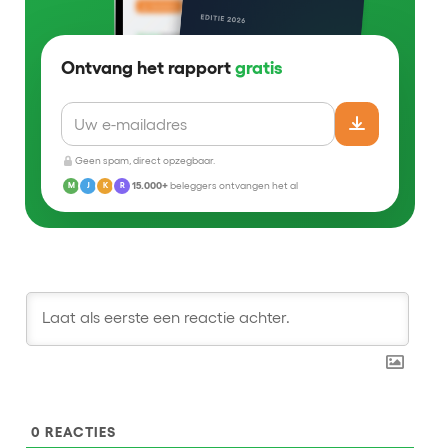
Ontvang het rapport
gratis
Geen spam, direct opzegbaar.
15.000+
beleggers ontvangen het al
M
J
K
R
0
REACTIES