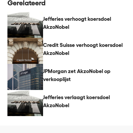
Gerelateerd
Jefferies verhoogt koersdoel
AkzoNobel
Credit Suisse verhoogt koersdoel
AkzoNobel
JPMorgan zet AkzoNobel op
verkooplijst
Jefferies verlaagt koersdoel
AkzoNobel