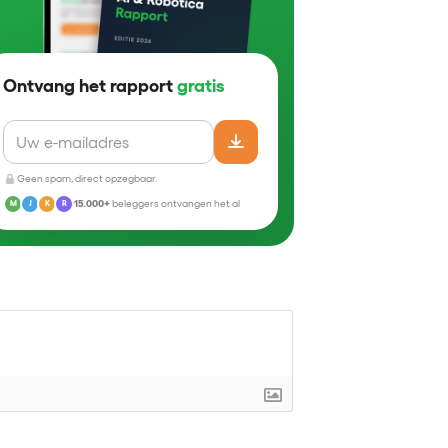
Ontvang het rapport
gratis
Geen spam, direct opzegbaar.
15.000+
beleggers ontvangen het al
M
J
K
R