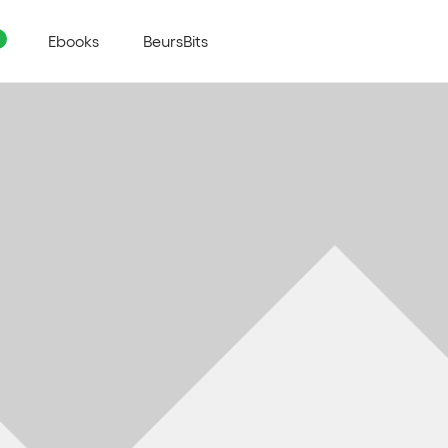
Ebooks
BeursBits