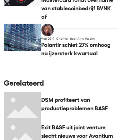
Mastercard rondt overname
van stablecoinbedrijf BVNK
af
9 juli 2019 - Chemie
•
door Amy Yassim
Palantir schiet 27% omhoog
na ijzersterk kwartaal
Gerelateerd
DSM profiteert van
productieproblemen BASF
Exit BASF uit joint venture
slecht nieuws voor Avantium