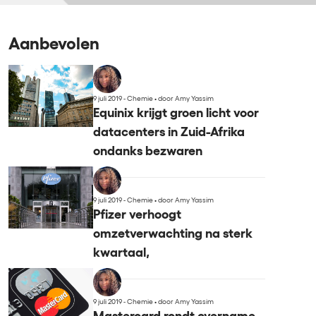
Aanbevolen
9 juli 2019 - Chemie
•
door Amy Yassim
Equinix krijgt groen licht voor
datacenters in Zuid-Afrika
ondanks bezwaren
9 juli 2019 - Chemie
•
door Amy Yassim
Pfizer verhoogt
omzetverwachting na sterk
kwartaal,
9 juli 2019 - Chemie
•
door Amy Yassim