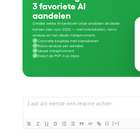
3 favoriete AI
aandelen
Ontdek welke AI-bedrijven onze analisten als beste
kansen zien voor 2026 — met koersdoelen, risico-
analyse en het ideale instapmoment.
Concrete kooptips met koersdoelen
Risico-analyse per aandeel
Ideaal instapmoment
Direct als PDF in je inbox
{}
[+]