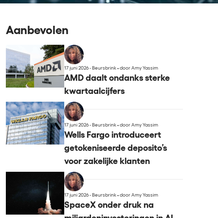
Aanbevolen
17 juni 2026 - Beursbrink
•
door Amy Yassim
AMD daalt ondanks sterke
kwartaalcijfers
17 juni 2026 - Beursbrink
•
door Amy Yassim
Wells Fargo introduceert
getokeniseerde deposito’s
voor zakelijke klanten
17 juni 2026 - Beursbrink
•
door Amy Yassim
SpaceX onder druk na