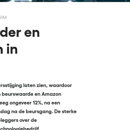
SIM
rder en
 in
sstijging laten zien, waardoor
g in beurswaarde en Amazon
steeg ongeveer 12%, na een
sdag na de beursgang. De sterke
eleggers over de
chnologiebedrijf.