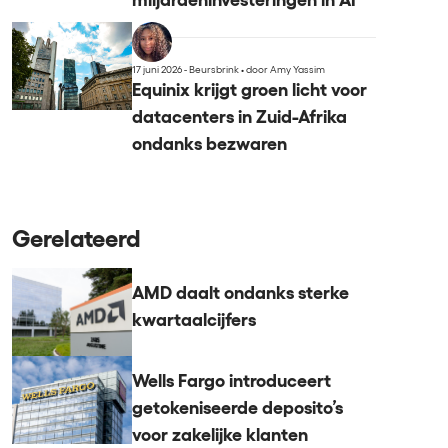
miljardeninvesteringen in AI
17 juni 2026 - Beursbrink
•
door Amy Yassim
Equinix krijgt groen licht voor
datacenters in Zuid-Afrika
ondanks bezwaren
Gerelateerd
AMD daalt ondanks sterke
kwartaalcijfers
Wells Fargo introduceert
getokeniseerde deposito’s
voor zakelijke klanten