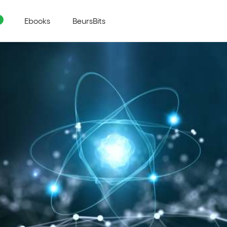
Ebooks
BeursBits