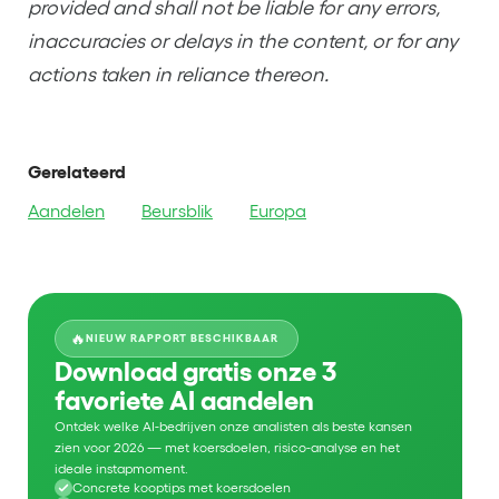
provided and shall not be liable for any errors,
inaccuracies or delays in the content, or for any
actions taken in reliance thereon.
Gerelateerd
Aandelen
Beursblik
Europa
🔥
NIEUW RAPPORT BESCHIKBAAR
Download gratis onze 3
favoriete AI aandelen
Ontdek welke AI-bedrijven onze analisten als beste kansen
zien voor 2026 — met koersdoelen, risico-analyse en het
ideale instapmoment.
Concrete kooptips met koersdoelen