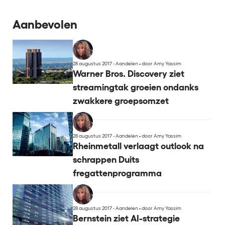
Aanbevolen
28 augustus 2017 - Aandelen
•
door Amy Yassim
Warner Bros. Discovery ziet
streamingtak groeien ondanks
zwakkere groepsomzet
28 augustus 2017 - Aandelen
•
door Amy Yassim
Rheinmetall verlaagt outlook na
schrappen Duits
fregattenprogramma
28 augustus 2017 - Aandelen
•
door Amy Yassim
Bernstein ziet AI-strategie