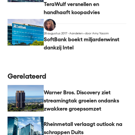
TeraWulf versnellen en
handhaaft koopadvies
28 augustus 2017 - Aandelen
•
door Amy Yassim
SoftBank boekt miljardenwinst
dankzij Intel
Gerelateerd
Warner Bros. Discovery ziet
streamingtak groeien ondanks
zwakkere groepsomzet
Rheinmetall verlaagt outlook na
schrappen Duits