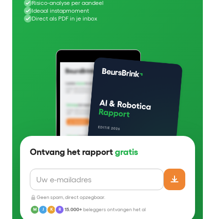
Risico-analyse per aandeel
Ideaal instapmoment
Direct als PDF in je inbox
Ontvang het rapport
gratis
Geen spam, direct opzegbaar.
15.000+
beleggers ontvangen het al
M
J
K
R