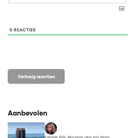
0
REACTIES
Verberg reacties
Aanbevolen
9 oktober 2024 - Beursbrink
•
door Amy Yassim