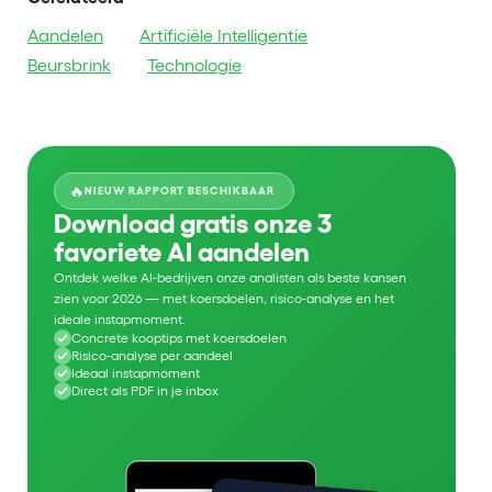
Aandelen
Artificiële Intelligentie
Beursbrink
Technologie
🔥
NIEUW RAPPORT BESCHIKBAAR
Download gratis onze 3
favoriete AI aandelen
Ontdek welke AI-bedrijven onze analisten als beste kansen
zien voor 2026 — met koersdoelen, risico-analyse en het
ideale instapmoment.
Concrete kooptips met koersdoelen
Risico-analyse per aandeel
Ideaal instapmoment
Direct als PDF in je inbox