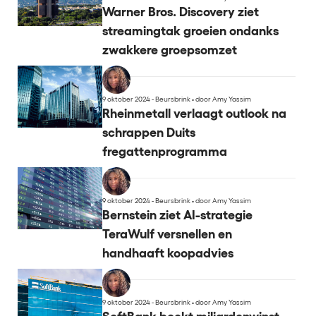
Warner Bros. Discovery ziet
streamingtak groeien ondanks
zwakkere groepsomzet
9 oktober 2024 - Beursbrink
•
door Amy Yassim
Rheinmetall verlaagt outlook na
schrappen Duits
fregattenprogramma
9 oktober 2024 - Beursbrink
•
door Amy Yassim
Bernstein ziet AI-strategie
TeraWulf versnellen en
handhaaft koopadvies
9 oktober 2024 - Beursbrink
•
door Amy Yassim