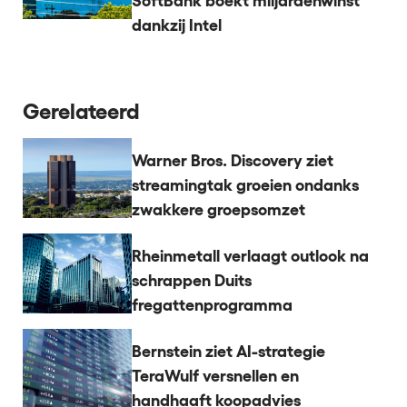
SoftBank boekt miljardenwinst
dankzij Intel
Gerelateerd
Warner Bros. Discovery ziet
streamingtak groeien ondanks
zwakkere groepsomzet
Rheinmetall verlaagt outlook na
schrappen Duits
fregattenprogramma
Bernstein ziet AI-strategie
TeraWulf versnellen en
handhaaft koopadvies