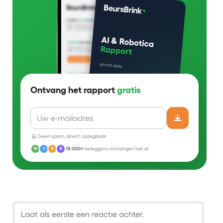
Ontvang het rapport
gratis
Geen spam, direct opzegbaar.
15.000+
beleggers ontvangen het al
M
J
K
R