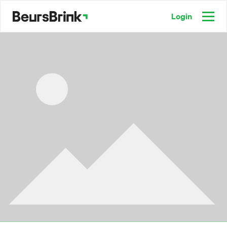
Login