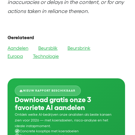
inaccuracies or delays in the content, or for any
actions taken in reliance thereon.
Gerelateerd
Aandelen
Beursblik
Beursbrink
Europa
Technologie
🔥
NIEUW RAPPORT BESCHIKBAAR
Download gratis onze 3
favoriete AI aandelen
Ontdek welke AI-bedrijven onze analisten als beste kansen
zien voor 2026 — met koersdoelen, risico-analyse en het
ideale instapmoment.
Concrete kooptips met koersdoelen