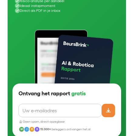
Risico-analyse per aandeel
Ideaal instapmoment
Direct als PDF in je inbox
Ontvang het rapport
gratis
Geen spam, direct opzegbaar.
15.000+
beleggers ontvangen het al
M
J
K
R