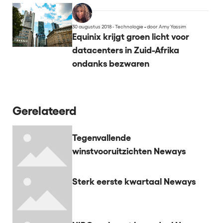
30 augustus 2018 - Technologie
•
door Amy Yassim
Equinix krijgt groen licht voor
datacenters in Zuid-Afrika
ondanks bezwaren
Gerelateerd
Tegenvallende
winstvooruitzichten Neways
Sterk eerste kwartaal Neways