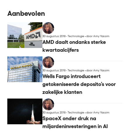
Aanbevolen
30 augustus 2018 - Technologie
•
door Amy Yassim
AMD daalt ondanks sterke
kwartaalcijfers
30 augustus 2018 - Technologie
•
door Amy Yassim
Wells Fargo introduceert
getokeniseerde deposito’s voor
zakelijke klanten
30 augustus 2018 - Technologie
•
door Amy Yassim
SpaceX onder druk na
miljardeninvesteringen in AI