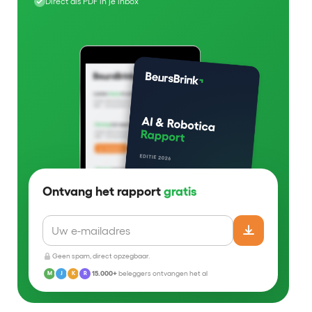
Direct als PDF in je inbox
Ontvang het rapport
gratis
Geen spam, direct opzegbaar.
15.000+
beleggers ontvangen het al
M
J
K
R