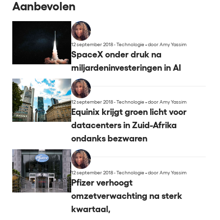
Aanbevolen
12 september 2018 - Technologie
•
door Amy Yassim
SpaceX onder druk na
miljardeninvesteringen in AI
12 september 2018 - Technologie
•
door Amy Yassim
Equinix krijgt groen licht voor
datacenters in Zuid-Afrika
ondanks bezwaren
12 september 2018 - Technologie
•
door Amy Yassim
Pfizer verhoogt
omzetverwachting na sterk
kwartaal,