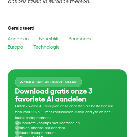
actions taken in reliance thereon.
Gerelateerd
Aandelen
Beursblik
Beursbrink
Europa
Technologie
🔥
NIEUW RAPPORT BESCHIKBAAR
Download gratis onze 3
favoriete AI aandelen
Ontdek welke AI-bedrijven onze analisten als beste kansen
zien voor 2026 — met koersdoelen, risico-analyse en het
ideale instapmoment.
Concrete kooptips met koersdoelen
Risico-analyse per aandeel
Ideaal instapmoment