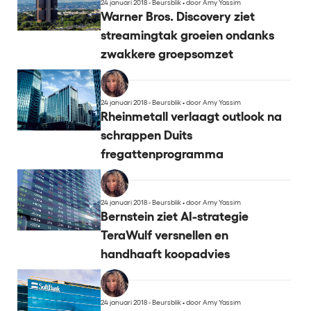
24 januari 2018 - Beursblik
•
door Amy Yassim
Warner Bros. Discovery ziet
streamingtak groeien ondanks
zwakkere groepsomzet
24 januari 2018 - Beursblik
•
door Amy Yassim
Rheinmetall verlaagt outlook na
schrappen Duits
fregattenprogramma
24 januari 2018 - Beursblik
•
door Amy Yassim
Bernstein ziet AI-strategie
TeraWulf versnellen en
handhaaft koopadvies
24 januari 2018 - Beursblik
•
door Amy Yassim