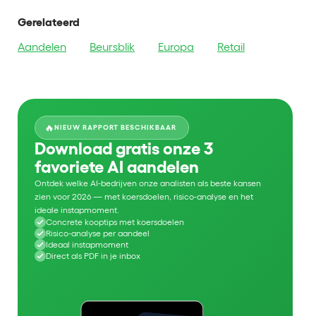
Gerelateerd
Aandelen
Beursblik
Europa
Retail
🔥
NIEUW RAPPORT BESCHIKBAAR
Download gratis onze 3
favoriete AI aandelen
Ontdek welke AI-bedrijven onze analisten als beste kansen
zien voor 2026 — met koersdoelen, risico-analyse en het
ideale instapmoment.
Concrete kooptips met koersdoelen
Risico-analyse per aandeel
Ideaal instapmoment
Direct als PDF in je inbox