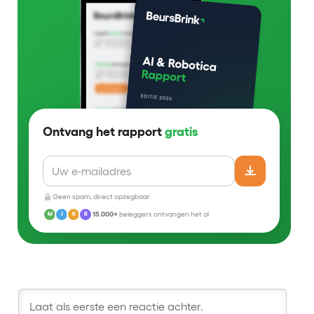
Ontvang het rapport
gratis
Geen spam, direct opzegbaar.
15.000+
beleggers ontvangen het al
M
J
K
R