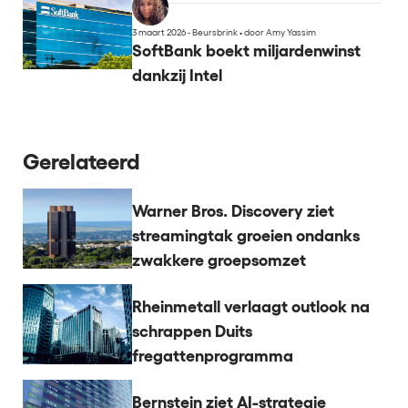
3 maart 2026 - Beursbrink
•
door Amy Yassim
SoftBank boekt miljardenwinst
dankzij Intel
Gerelateerd
Warner Bros. Discovery ziet
streamingtak groeien ondanks
zwakkere groepsomzet
Rheinmetall verlaagt outlook na
schrappen Duits
fregattenprogramma
Bernstein ziet AI-strategie