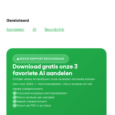
Gerelateerd
Aandelen
AI
Beursbrink
🔥
NIEUW RAPPORT BESCHIKBAAR
Download gratis onze 3
favoriete AI aandelen
Ontdek welke AI-bedrijven onze analisten als beste kansen
zien voor 2026 — met koersdoelen, risico-analyse en het
ideale instapmoment.
Concrete kooptips met koersdoelen
Risico-analyse per aandeel
Ideaal instapmoment
Direct als PDF in je inbox