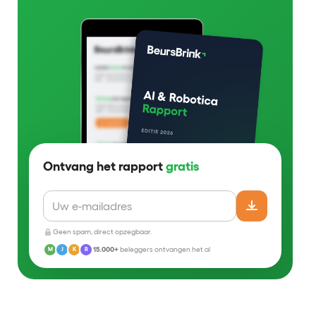
Ontvang het rapport
gratis
Geen spam, direct opzegbaar.
15.000+
beleggers ontvangen het al
M
J
K
R