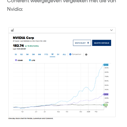
Coherent weergegeven vergeleken met die van
Nvidia: