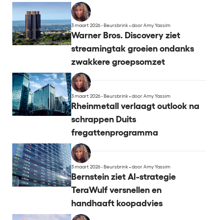
3 maart 2026 - Beursbrink
•
door Amy Yassim
Warner Bros. Discovery ziet
streamingtak groeien ondanks
zwakkere groepsomzet
3 maart 2026 - Beursbrink
•
door Amy Yassim
Rheinmetall verlaagt outlook na
schrappen Duits
fregattenprogramma
3 maart 2026 - Beursbrink
•
door Amy Yassim
Bernstein ziet AI-strategie
TeraWulf versnellen en
handhaaft koopadvies