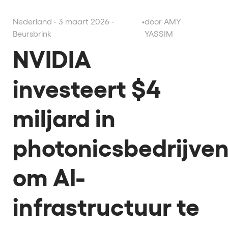
Nederland - 3 maart 2026 -
•
door AMY
Beursbrink
YASSIM
NVIDIA
investeert $4
miljard in
photonicsbedrijve
om AI-
infrastructuur te