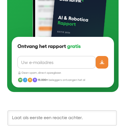
Ontvang het rapport
gratis
Geen spam, direct opzegbaar.
15.000+
beleggers ontvangen het al
M
J
K
R