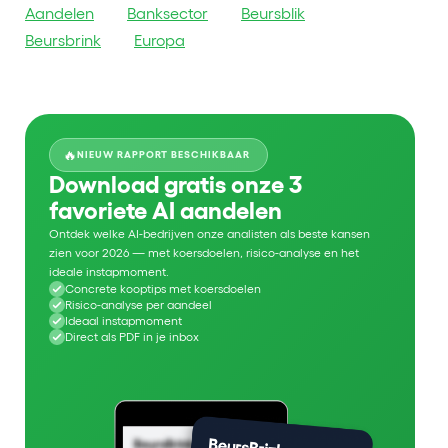
Aandelen
Banksector
Beursblik
Beursbrink
Europa
🔥
NIEUW RAPPORT BESCHIKBAAR
Download gratis onze 3
favoriete AI aandelen
Ontdek welke AI-bedrijven onze analisten als beste kansen
zien voor 2026 — met koersdoelen, risico-analyse en het
ideale instapmoment.
Concrete kooptips met koersdoelen
Risico-analyse per aandeel
Ideaal instapmoment
Direct als PDF in je inbox