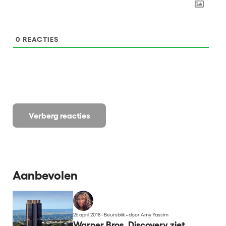
0
REACTIES
Verberg reacties
Aanbevolen
26 april 2018 - Beursblik
•
door Amy Yassim
Warner Bros. Discovery ziet