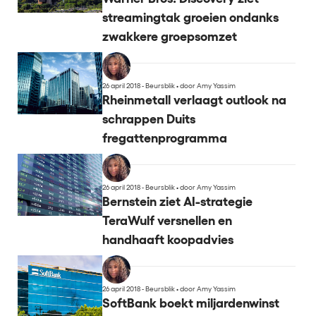
streamingtak groeien ondanks
zwakkere groepsomzet
26 april 2018 - Beursblik
•
door Amy Yassim
Rheinmetall verlaagt outlook na
schrappen Duits
fregattenprogramma
26 april 2018 - Beursblik
•
door Amy Yassim
Bernstein ziet AI-strategie
TeraWulf versnellen en
handhaaft koopadvies
26 april 2018 - Beursblik
•
door Amy Yassim
SoftBank boekt miljardenwinst