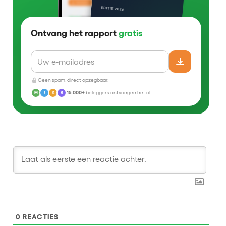
Ontvang het rapport
gratis
Geen spam, direct opzegbaar.
15.000+
beleggers ontvangen het al
M
J
K
R
0
REACTIES