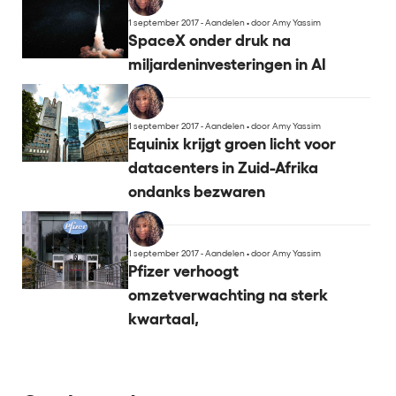
1 september 2017 - Aandelen
•
door Amy Yassim
SpaceX onder druk na
miljardeninvesteringen in AI
1 september 2017 - Aandelen
•
door Amy Yassim
Equinix krijgt groen licht voor
datacenters in Zuid-Afrika
ondanks bezwaren
1 september 2017 - Aandelen
•
door Amy Yassim
Pfizer verhoogt
omzetverwachting na sterk
kwartaal,