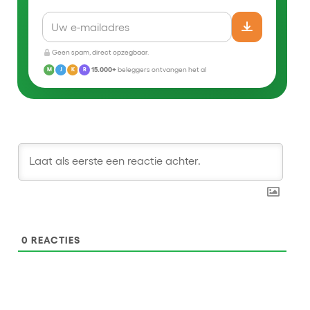
Geen spam, direct opzegbaar.
15.000+
beleggers ontvangen het al
M
J
K
R
0
REACTIES