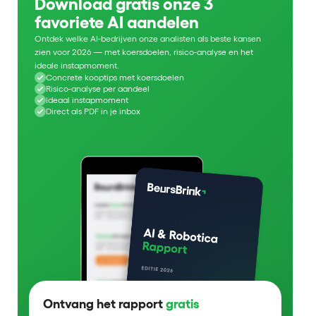
Download gratis onze 3
favoriete AI aandelen
Ontdek welke AI-bedrijven onze analisten als beste kansen
zien voor 2026 — met koersdoelen, risico-analyse en het
ideale instapmoment.
Concrete kooptips met koersdoelen
Risico-analyse per aandeel
Ideaal instapmoment
Direct als PDF in je inbox
Ontvang het rapport
gratis