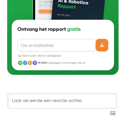
Ontvang het rapport
gratis
Geen spam, direct opzegbaar.
15.000+
beleggers ontvangen het al
M
J
K
R