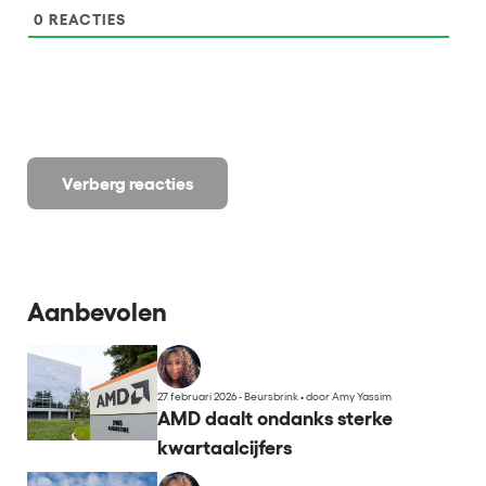
0
REACTIES
Verberg reacties
Aanbevolen
27 februari 2026 - Beursbrink
•
door Amy Yassim
AMD daalt ondanks sterke
kwartaalcijfers