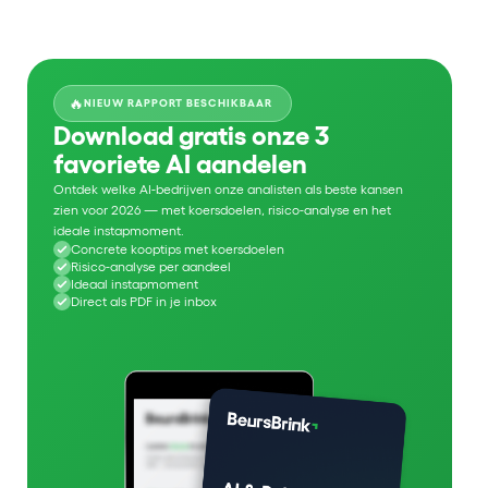
🔥
NIEUW RAPPORT BESCHIKBAAR
Download gratis onze 3
favoriete AI aandelen
Ontdek welke AI-bedrijven onze analisten als beste kansen
zien voor 2026 — met koersdoelen, risico-analyse en het
ideale instapmoment.
Concrete kooptips met koersdoelen
Risico-analyse per aandeel
Ideaal instapmoment
Direct als PDF in je inbox