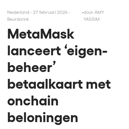
Nederland - 27 februari 2026 -
•
door AMY
Beursbrink
YASSIM
MetaMask
lanceert ‘eigen-
beheer’
betaalkaart met
onchain
beloningen