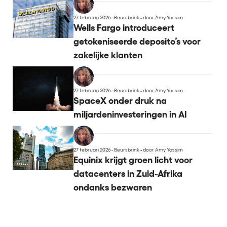
27 februari 2026 - Beursbrink
•
door Amy Yassim
Wells Fargo introduceert
getokeniseerde deposito’s voor
zakelijke klanten
27 februari 2026 - Beursbrink
•
door Amy Yassim
SpaceX onder druk na
miljardeninvesteringen in AI
27 februari 2026 - Beursbrink
•
door Amy Yassim
Equinix krijgt groen licht voor
datacenters in Zuid-Afrika
ondanks bezwaren